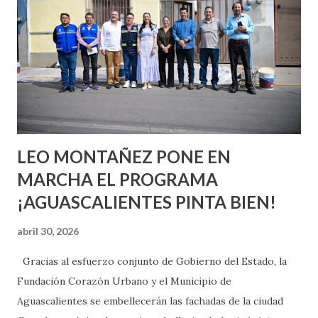
aprender y nuevas experiencias que conocer. Si eres una
chica y aún no has tenido relaciones sexuales, tal vez
pienses que el sexo será increíble y no puedas esperar para
experimentarlo, pero como cualquier persona con
experiencia te dirá, siempre es mejor cuando ambas partes
son suficientemen...
LEO MONTAÑEZ PONE EN
MARCHA EL PROGRAMA
¡AGUASCALIENTES PINTA BIEN!
abril 30, 2026
Gracias al esfuerzo conjunto de Gobierno del Estado, la
Fundación Corazón Urbano y el Municipio de
Aguascalientes se embellecerán las fachadas de la ciudad