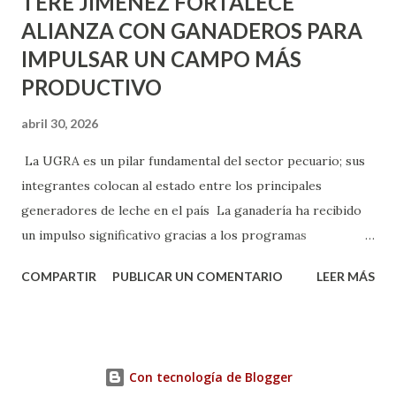
TERE JIMÉNEZ FORTALECE
ALIANZA CON GANADEROS PARA
IMPULSAR UN CAMPO MÁS
PRODUCTIVO
abril 30, 2026
La UGRA es un pilar fundamental del sector pecuario; sus
integrantes colocan al estado entre los principales
generadores de leche en el país La ganadería ha recibido
un impulso significativo gracias a los programas
implementados por la gobernadora Como una clara
COMPARTIR
PUBLICAR UN COMENTARIO
LEER MÁS
muestra de su respaldo firme y decidido al campo, la
gobernadora Tere Jiménez clausuró la Asamblea General
Ordinaria de la Unión Ganadera Regional de Aguascalientes
(UGRA), realizada en la Isla San Marcos, donde reafirmó su
Con tecnología de Blogger
compromiso de trabajar de la mano con los productores