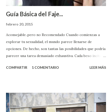
Guía Básica del Faje...
febrero 20, 2015
Aconsejable..pero no Recomendado Cuando comienzas a
explorar tu sexualidad, el mundo parece llenarse de
opciones. De hecho, son tantas las posibilidades que podría
parecer una tarea demasiado exhaustiva. Cada beso incita
algo nuevo y cada roce de tu piel contra la suya estimula
COMPARTIR
1 COMENTARIO
LEER MÁS
partes de ti que jamás hubieras imaginado. El problema es
que se supone que deberías saber todo sobre el sexo
incluso antes de haberlo experimentado. Es como si la vida
esperara que estés lista para lo que sea cuando aún no
conoces ni la mitad de lo que deberías saber. Pero incluso
quienes ya han tenido relaciones sexuales no son expertos
o expertas en el tema. Siempre hay algo nuevo que