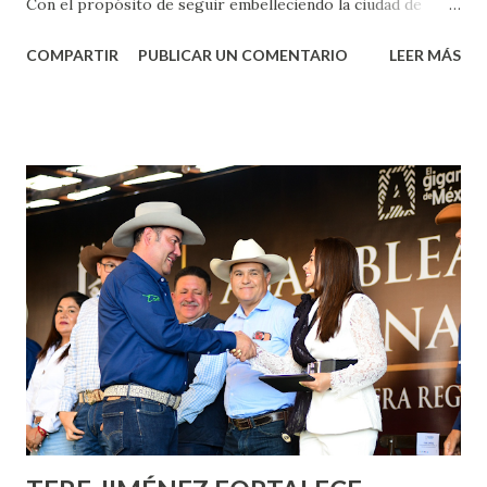
Con el propósito de seguir embelleciendo la ciudad de
Aguascalientes, la mañana de este jueves, el presidente
COMPARTIR
PUBLICAR UN COMENTARIO
LEER MÁS
municipal, Leo Montañez dio inicio al programa
¡Aguascalientes Pinta Bien!, a través del cual se pintarán
fachadas en diversos puntos de la capital, gracias a la suma
de esfuerzos entre Gobierno del Estado, la Fundación
Corazón Urbano y el Municipio capital. Leo Montañez
informó que en este programa se usarán cerca de 90 mil
metros cuadrados de pintura, para dar inicio en la calle
Nieto, entre Jesús F. Elizondo y la calle 22 de Octubre, con
lo que se aplicará pintura en 66 casas. Posteriormente se
llevará este programa a Villas de Nuestra Señora de la
Asunción, Avenida Alameda y Decreto 27 de Septiembre, en
los edificios FOVISSSTE Ojo de Agua, en la comunidad
Norias de Paso Hondo y en los edificios de...