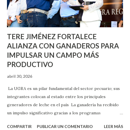
Asunción, Avenida Alameda y Decreto 27 de Septiembre, en
los edificios FOVISSSTE Ojo de Agua, en la comunidad
Norias de Paso Hondo y en los edificios de...
TERE JIMÉNEZ FORTALECE
ALIANZA CON GANADEROS PARA
IMPULSAR UN CAMPO MÁS
PRODUCTIVO
abril 30, 2026
La UGRA es un pilar fundamental del sector pecuario; sus
integrantes colocan al estado entre los principales
generadores de leche en el país La ganadería ha recibido
un impulso significativo gracias a los programas
implementados por la gobernadora Como una clara
COMPARTIR
PUBLICAR UN COMENTARIO
LEER MÁS
muestra de su respaldo firme y decidido al campo, la