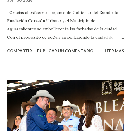
abril 30, 2026
Gracias al esfuerzo conjunto de Gobierno del Estado, la
Fundación Corazón Urbano y el Municipio de
Aguascalientes se embellecerán las fachadas de la ciudad
Con el propósito de seguir embelleciendo la ciudad de
Aguascalientes, la mañana de este jueves, el presidente
COMPARTIR
PUBLICAR UN COMENTARIO
LEER MÁS
municipal, Leo Montañez dio inicio al programa
¡Aguascalientes Pinta Bien!, a través del cual se pintarán
fachadas en diversos puntos de la capital, gracias a la suma
de esfuerzos entre Gobierno del Estado, la Fundación
Corazón Urbano y el Municipio capital. Leo Montañez
informó que en este programa se usarán cerca de 90 mil
metros cuadrados de pintura, para dar inicio en la calle
Nieto, entre Jesús F. Elizondo y la calle 22 de Octubre, con
lo que se aplicará pintura en 66 casas. Posteriormente se
llevará este programa a Villas de Nuestra Señora de la