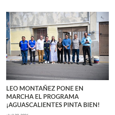
incluso antes de haberlo experimentado. Es como si la vida
esperara que estés lista para lo que sea cuando aún no
conoces ni la mitad de lo que deberías saber. Pero incluso
quienes ya han tenido relaciones sexuales no son expertos
o expertas en el tema. Siempre hay algo nuevo que
aprender y nuevas experiencias que conocer. Si eres una
chica y aún no has tenido relaciones sexuales, tal vez
pienses que el sexo será increíble y no puedas esperar para
experimentarlo, pero como cualquier persona con
experiencia te dirá, siempre es mejor cuando ambas partes
son suficientemen...
LEO MONTAÑEZ PONE EN
MARCHA EL PROGRAMA
¡AGUASCALIENTES PINTA BIEN!