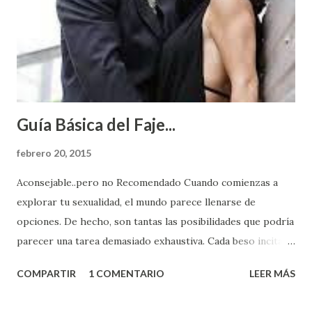
Guía Básica del Faje...
febrero 20, 2015
Aconsejable..pero no Recomendado Cuando comienzas a
explorar tu sexualidad, el mundo parece llenarse de
opciones. De hecho, son tantas las posibilidades que podría
parecer una tarea demasiado exhaustiva. Cada beso incita
algo nuevo y cada roce de tu piel contra la suya estimula
COMPARTIR
1 COMENTARIO
LEER MÁS
partes de ti que jamás hubieras imaginado. El problema es
que se supone que deberías saber todo sobre el sexo