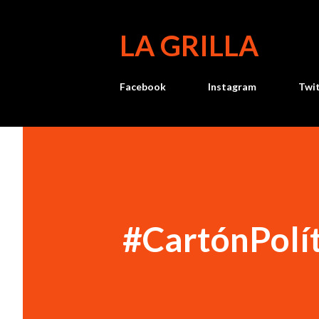
LA GRILLA
Facebook
Instagram
Twi
#CartónPolí