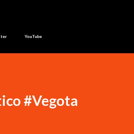
Ir al contenido principal
tter
YouTube
tico #Vegota