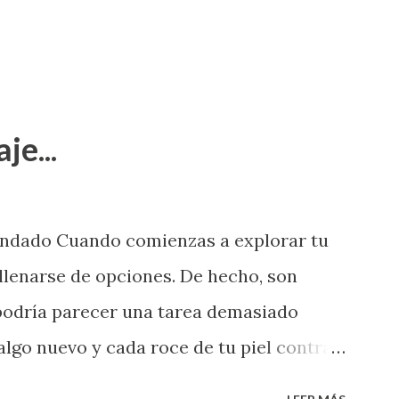
je...
endado Cuando comienzas a explorar tu
llenarse de opciones. De hecho, son
 podría parecer una tarea demasiado
algo nuevo y cada roce de tu piel contra
i que jamás hubieras imaginado. El