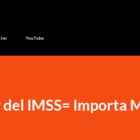
Ir al contenido principal
tter
YouTube
 9 del IMSS= Importa