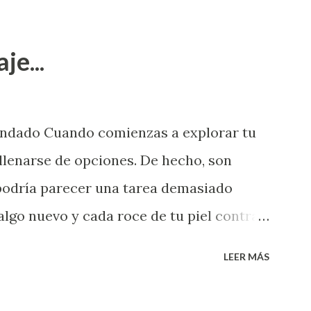
je...
endado Cuando comienzas a explorar tu
llenarse de opciones. De hecho, son
 podría parecer una tarea demasiado
algo nuevo y cada roce de tu piel contra
i que jamás hubieras imaginado. El
LEER MÁS
e deberías saber todo sobre el sexo
erimentado. Es como si la vida esperara