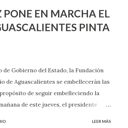
ea cuando aún no conoces ni la mitad de
 PONE EN MARCHA EL
incluso quienes ya han tenido relaciones
UASCALIENTES PINTA
xpertas en el tema. Siempre hay algo
 experiencias que conocer. Si eres una
aciones sexuales, tal vez pienses que el
das esperar para experimentarlo, pero
 de Gobierno del Estado, la Fundación
xperiencia te dirá, siempre es mejor
o de Aguascalientes se embellecerán las
cientemen...
 propósito de seguir embelleciendo la
mañana de este jueves, el presidente
 inicio al programa ¡Aguascalientes
RIO
LEER MÁS
l se pintarán fachadas en diversos puntos