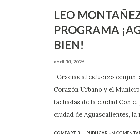
que estés lista para lo que s
LEO MONTAÑEZ
lo que deberías saber. Pero 
PROGRAMA ¡AG
sexuales no son expertos o e
BIEN!
nuevo que aprender y nuevas
chica y aún no has tenido rel
abril 30, 2026
sexo será increíble y no pue
Gracias al esfuerzo conjunto
como cualquier persona con e
Corazón Urbano y el Municipi
cuando ambas partes son sufi
fachadas de la ciudad Con el
ciudad de Aguascalientes, la 
municipal, Leo Montañez dio
COMPARTIR
PUBLICAR UN COMENTA
Pinta Bien!, a través del cua