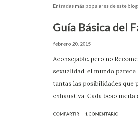
Entradas más populares de este blog
Guía Básica del Fa
febrero 20, 2015
Aconsejable..pero no Recom
sexualidad, el mundo parece 
tantas las posibilidades que
exhaustiva. Cada beso incita 
la suya estimula partes de t
COMPARTIR
1 COMENTARIO
problema es que se supone qu
incluso antes de haberlo exp