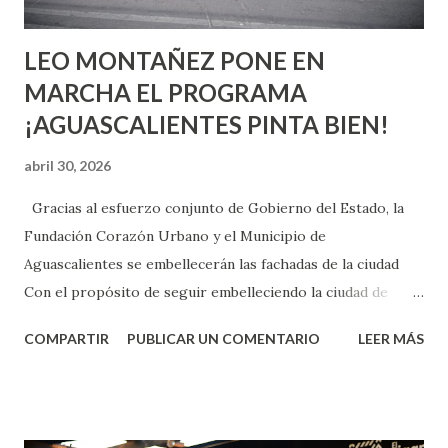
son suficientemen...
LEO MONTAÑEZ PONE EN
MARCHA EL PROGRAMA
¡AGUASCALIENTES PINTA BIEN!
abril 30, 2026
Gracias al esfuerzo conjunto de Gobierno del Estado, la
Fundación Corazón Urbano y el Municipio de
Aguascalientes se embellecerán las fachadas de la ciudad
Con el propósito de seguir embelleciendo la ciudad de
Aguascalientes, la mañana de este jueves, el presidente
COMPARTIR
PUBLICAR UN COMENTARIO
LEER MÁS
municipal, Leo Montañez dio inicio al programa
¡Aguascalientes Pinta Bien!, a través del cual se pintarán
fachadas en diversos puntos de la capital, gracias a la suma
de esfuerzos entre Gobierno del Estado, la Fundación