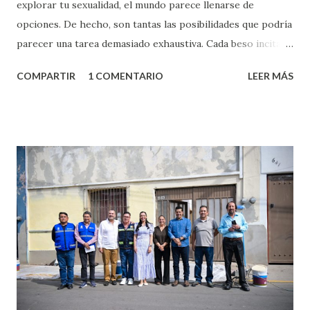
explorar tu sexualidad, el mundo parece llenarse de
opciones. De hecho, son tantas las posibilidades que podría
parecer una tarea demasiado exhaustiva. Cada beso incita
algo nuevo y cada roce de tu piel contra la suya estimula
COMPARTIR
1 COMENTARIO
LEER MÁS
partes de ti que jamás hubieras imaginado. El problema es
que se supone que deberías saber todo sobre el sexo
incluso antes de haberlo experimentado. Es como si la vida
esperara que estés lista para lo que sea cuando aún no
conoces ni la mitad de lo que deberías saber. Pero incluso
quienes ya han tenido relaciones sexuales no son expertos
o expertas en el tema. Siempre hay algo nuevo que
aprender y nuevas experiencias que conocer. Si eres una
chica y aún no has tenido relaciones sexuales, tal vez
pienses que el sexo será increíble y no puedas esperar para
experimentarlo, pero como cualquier persona con
experiencia te dirá, siempre es mejor cuando ambas partes