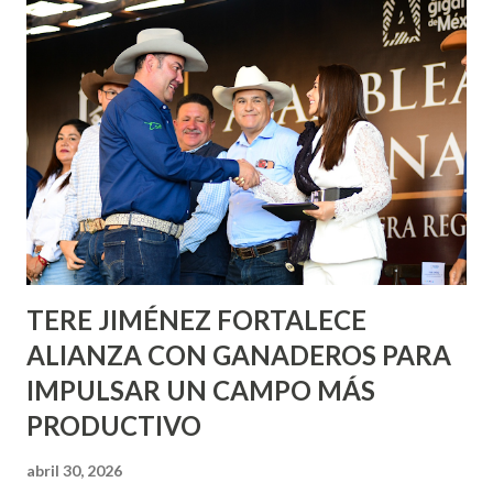
Corazón Urbano y el Municipio capital. Leo Montañez
informó que en este programa se usarán cerca de 90 mil
metros cuadrados de pintura, para dar inicio en la calle
Nieto, entre Jesús F. Elizondo y la calle 22 de Octubre, con
lo que se aplicará pintura en 66 casas. Posteriormente se
llevará este programa a Villas de Nuestra Señora de la
Asunción, Avenida Alameda y Decreto 27 de Septiembre, en
los edificios FOVISSSTE Ojo de Agua, en la comunidad
Norias de Paso Hondo y en los edificios de...
TERE JIMÉNEZ FORTALECE
ALIANZA CON GANADEROS PARA
IMPULSAR UN CAMPO MÁS
PRODUCTIVO
abril 30, 2026