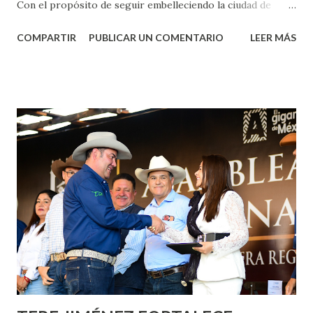
Con el propósito de seguir embelleciendo la ciudad de
Aguascalientes, la mañana de este jueves, el presidente
COMPARTIR
PUBLICAR UN COMENTARIO
LEER MÁS
municipal, Leo Montañez dio inicio al programa
¡Aguascalientes Pinta Bien!, a través del cual se pintarán
fachadas en diversos puntos de la capital, gracias a la suma
de esfuerzos entre Gobierno del Estado, la Fundación
Corazón Urbano y el Municipio capital. Leo Montañez
informó que en este programa se usarán cerca de 90 mil
metros cuadrados de pintura, para dar inicio en la calle
Nieto, entre Jesús F. Elizondo y la calle 22 de Octubre, con
lo que se aplicará pintura en 66 casas. Posteriormente se
llevará este programa a Villas de Nuestra Señora de la
Asunción, Avenida Alameda y Decreto 27 de Septiembre, en
los edificios FOVISSSTE Ojo de Agua, en la comunidad
Norias de Paso Hondo y en los edificios de...