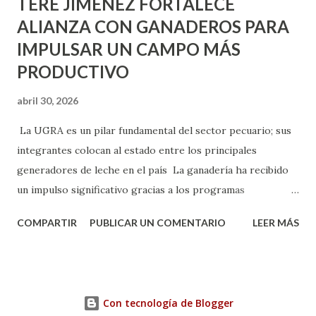
TERE JIMÉNEZ FORTALECE
ALIANZA CON GANADEROS PARA
IMPULSAR UN CAMPO MÁS
PRODUCTIVO
abril 30, 2026
La UGRA es un pilar fundamental del sector pecuario; sus
integrantes colocan al estado entre los principales
generadores de leche en el país La ganadería ha recibido
un impulso significativo gracias a los programas
implementados por la gobernadora Como una clara
COMPARTIR
PUBLICAR UN COMENTARIO
LEER MÁS
muestra de su respaldo firme y decidido al campo, la
gobernadora Tere Jiménez clausuró la Asamblea General
Ordinaria de la Unión Ganadera Regional de Aguascalientes
(UGRA), realizada en la Isla San Marcos, donde reafirmó su
Con tecnología de Blogger
compromiso de trabajar de la mano con los productores