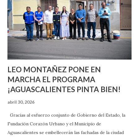
o expertas en el tema. Siempre hay algo nuevo que
aprender y nuevas experiencias que conocer. Si eres una
chica y aún no has tenido relaciones sexuales, tal vez
pienses que el sexo será increíble y no puedas esperar para
experimentarlo, pero como cualquier persona con
experiencia te dirá, siempre es mejor cuando ambas partes
son suficientemen...
LEO MONTAÑEZ PONE EN
MARCHA EL PROGRAMA
¡AGUASCALIENTES PINTA BIEN!
abril 30, 2026
Gracias al esfuerzo conjunto de Gobierno del Estado, la
Fundación Corazón Urbano y el Municipio de
Aguascalientes se embellecerán las fachadas de la ciudad