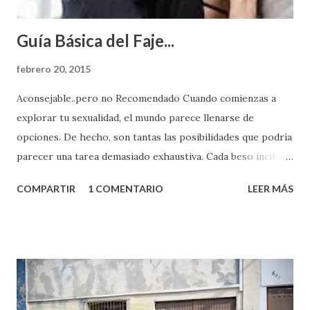
Guía Básica del Faje...
febrero 20, 2015
Aconsejable..pero no Recomendado Cuando comienzas a
explorar tu sexualidad, el mundo parece llenarse de
opciones. De hecho, son tantas las posibilidades que podría
parecer una tarea demasiado exhaustiva. Cada beso incita
algo nuevo y cada roce de tu piel contra la suya estimula
COMPARTIR
1 COMENTARIO
LEER MÁS
partes de ti que jamás hubieras imaginado. El problema es
que se supone que deberías saber todo sobre el sexo
incluso antes de haberlo experimentado. Es como si la vida
esperara que estés lista para lo que sea cuando aún no
conoces ni la mitad de lo que deberías saber. Pero incluso
quienes ya han tenido relaciones sexuales no son expertos