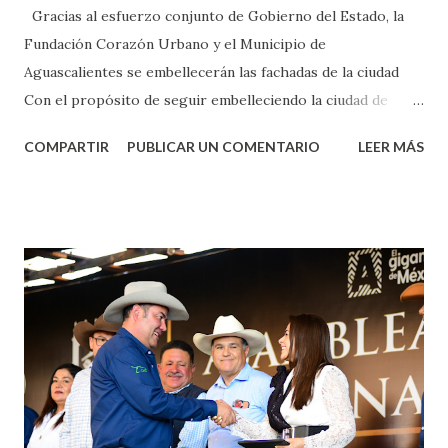
Gracias al esfuerzo conjunto de Gobierno del Estado, la
Fundación Corazón Urbano y el Municipio de
Aguascalientes se embellecerán las fachadas de la ciudad
Con el propósito de seguir embelleciendo la ciudad de
Aguascalientes, la mañana de este jueves, el presidente
COMPARTIR
PUBLICAR UN COMENTARIO
LEER MÁS
municipal, Leo Montañez dio inicio al programa
¡Aguascalientes Pinta Bien!, a través del cual se pintarán
fachadas en diversos puntos de la capital, gracias a la suma
de esfuerzos entre Gobierno del Estado, la Fundación
Corazón Urbano y el Municipio capital. Leo Montañez
informó que en este programa se usarán cerca de 90 mil
metros cuadrados de pintura, para dar inicio en la calle
Nieto, entre Jesús F. Elizondo y la calle 22 de Octubre, con
lo que se aplicará pintura en 66 casas. Posteriormente se
llevará este programa a Villas de Nuestra Señora de la
Asunción, Avenida Alameda y Decreto 27 de Septiembre, en