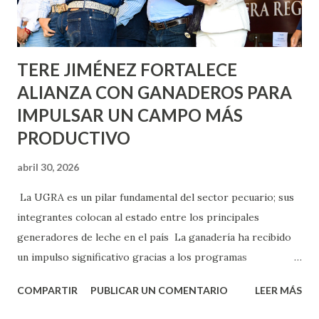
los edificios FOVISSSTE Ojo de Agua, en la comunidad
Norias de Paso Hondo y en los edificios de...
TERE JIMÉNEZ FORTALECE
ALIANZA CON GANADEROS PARA
IMPULSAR UN CAMPO MÁS
PRODUCTIVO
abril 30, 2026
La UGRA es un pilar fundamental del sector pecuario; sus
integrantes colocan al estado entre los principales
generadores de leche en el país La ganadería ha recibido
un impulso significativo gracias a los programas
implementados por la gobernadora Como una clara
COMPARTIR
PUBLICAR UN COMENTARIO
LEER MÁS
muestra de su respaldo firme y decidido al campo, la
gobernadora Tere Jiménez clausuró la Asamblea General