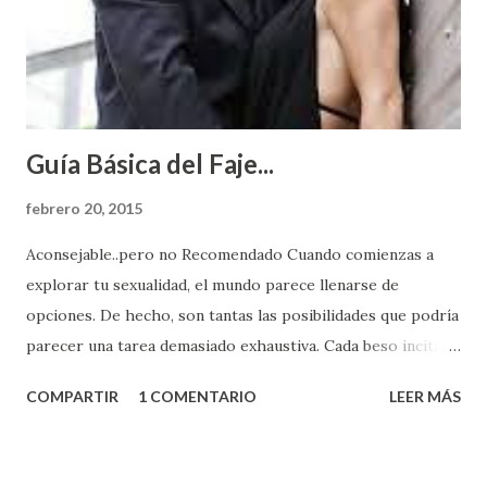
Guía Básica del Faje...
febrero 20, 2015
Aconsejable..pero no Recomendado Cuando comienzas a
explorar tu sexualidad, el mundo parece llenarse de
opciones. De hecho, son tantas las posibilidades que podría
parecer una tarea demasiado exhaustiva. Cada beso incita
algo nuevo y cada roce de tu piel contra la suya estimula
COMPARTIR
1 COMENTARIO
LEER MÁS
partes de ti que jamás hubieras imaginado. El problema es
que se supone que deberías saber todo sobre el sexo
incluso antes de haberlo experimentado. Es como si la vida