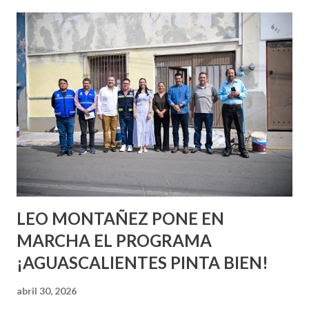
esperara que estés lista para lo que sea cuando aún no
conoces ni la mitad de lo que deberías saber. Pero incluso
quienes ya han tenido relaciones sexuales no son expertos
o expertas en el tema. Siempre hay algo nuevo que
aprender y nuevas experiencias que conocer. Si eres una
chica y aún no has tenido relaciones sexuales, tal vez
pienses que el sexo será increíble y no puedas esperar para
experimentarlo, pero como cualquier persona con
experiencia te dirá, siempre es mejor cuando ambas partes
son suficientemen...
LEO MONTAÑEZ PONE EN
MARCHA EL PROGRAMA
¡AGUASCALIENTES PINTA BIEN!
abril 30, 2026