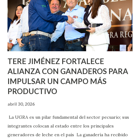
Nieto, entre Jesús F. Elizondo y la calle 22 de Octubre, con
lo que se aplicará pintura en 66 casas. Posteriormente se
llevará este programa a Villas de Nuestra Señora de la
Asunción, Avenida Alameda y Decreto 27 de Septiembre, en
los edificios FOVISSSTE Ojo de Agua, en la comunidad
Norias de Paso Hondo y en los edificios de...
TERE JIMÉNEZ FORTALECE
ALIANZA CON GANADEROS PARA
IMPULSAR UN CAMPO MÁS
PRODUCTIVO
abril 30, 2026
La UGRA es un pilar fundamental del sector pecuario; sus
integrantes colocan al estado entre los principales
generadores de leche en el país La ganadería ha recibido