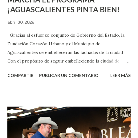
¡AGUASCALIENTES PINTA BIEN!
abril 30, 2026
Gracias al esfuerzo conjunto de Gobierno del Estado, la
Fundación Corazón Urbano y el Municipio de
Aguascalientes se embellecerán las fachadas de la ciudad
Con el propósito de seguir embelleciendo la ciudad de
Aguascalientes, la mañana de este jueves, el presidente
COMPARTIR
PUBLICAR UN COMENTARIO
LEER MÁS
municipal, Leo Montañez dio inicio al programa
¡Aguascalientes Pinta Bien!, a través del cual se pintarán
fachadas en diversos puntos de la capital, gracias a la suma
de esfuerzos entre Gobierno del Estado, la Fundación
Corazón Urbano y el Municipio capital. Leo Montañez
informó que en este programa se usarán cerca de 90 mil
metros cuadrados de pintura, para dar inicio en la calle