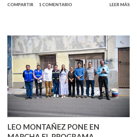
COMPARTIR
1 COMENTARIO
LEER MÁS
partes de ti que jamás hubieras imaginado. El problema es
que se supone que deberías saber todo sobre el sexo
incluso antes de haberlo experimentado. Es como si la vida
esperara que estés lista para lo que sea cuando aún no
conoces ni la mitad de lo que deberías saber. Pero incluso
quienes ya han tenido relaciones sexuales no son expertos
o expertas en el tema. Siempre hay algo nuevo que
aprender y nuevas experiencias que conocer. Si eres una
chica y aún no has tenido relaciones sexuales, tal vez
pienses que el sexo será increíble y no puedas esperar para
experimentarlo, pero como cualquier persona con
experiencia te dirá, siempre es mejor cuando ambas partes
son suficientemen...
LEO MONTAÑEZ PONE EN
MARCHA EL PROGRAMA