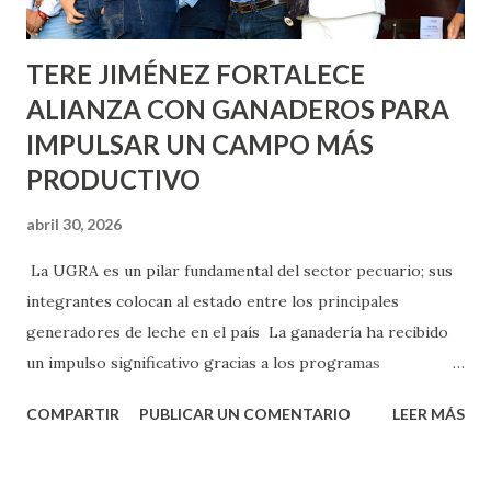
Norias de Paso Hondo y en los edificios de...
TERE JIMÉNEZ FORTALECE
ALIANZA CON GANADEROS PARA
IMPULSAR UN CAMPO MÁS
PRODUCTIVO
abril 30, 2026
La UGRA es un pilar fundamental del sector pecuario; sus
integrantes colocan al estado entre los principales
generadores de leche en el país La ganadería ha recibido
un impulso significativo gracias a los programas
implementados por la gobernadora Como una clara
COMPARTIR
PUBLICAR UN COMENTARIO
LEER MÁS
muestra de su respaldo firme y decidido al campo, la
gobernadora Tere Jiménez clausuró la Asamblea General
Ordinaria de la Unión Ganadera Regional de Aguascalientes