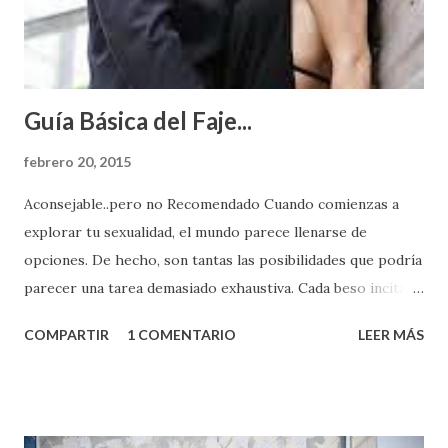
Guía Básica del Faje...
febrero 20, 2015
Aconsejable..pero no Recomendado Cuando comienzas a
explorar tu sexualidad, el mundo parece llenarse de
opciones. De hecho, son tantas las posibilidades que podría
parecer una tarea demasiado exhaustiva. Cada beso incita
algo nuevo y cada roce de tu piel contra la suya estimula
COMPARTIR
1 COMENTARIO
LEER MÁS
partes de ti que jamás hubieras imaginado. El problema es
que se supone que deberías saber todo sobre el sexo
incluso antes de haberlo experimentado. Es como si la vida
esperara que estés lista para lo que sea cuando aún no