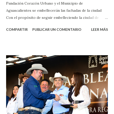
Fundación Corazón Urbano y el Municipio de
Aguascalientes se embellecerán las fachadas de la ciudad
Con el propósito de seguir embelleciendo la ciudad de
Aguascalientes, la mañana de este jueves, el presidente
COMPARTIR
PUBLICAR UN COMENTARIO
LEER MÁS
municipal, Leo Montañez dio inicio al programa
¡Aguascalientes Pinta Bien!, a través del cual se pintarán
fachadas en diversos puntos de la capital, gracias a la suma
de esfuerzos entre Gobierno del Estado, la Fundación
Corazón Urbano y el Municipio capital. Leo Montañez
informó que en este programa se usarán cerca de 90 mil
metros cuadrados de pintura, para dar inicio en la calle
Nieto, entre Jesús F. Elizondo y la calle 22 de Octubre, con
lo que se aplicará pintura en 66 casas. Posteriormente se
llevará este programa a Villas de Nuestra Señora de la
Asunción, Avenida Alameda y Decreto 27 de Septiembre, en
los edificios FOVISSSTE Ojo de Agua, en la comunidad