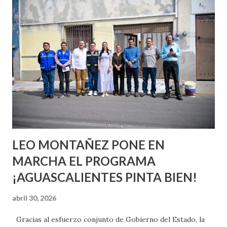
conoces ni la mitad de lo que deberías saber. Pero incluso
quienes ya han tenido relaciones sexuales no son expertos
o expertas en el tema. Siempre hay algo nuevo que
aprender y nuevas experiencias que conocer. Si eres una
chica y aún no has tenido relaciones sexuales, tal vez
pienses que el sexo será increíble y no puedas esperar para
experimentarlo, pero como cualquier persona con
experiencia te dirá, siempre es mejor cuando ambas partes
son suficientemen...
LEO MONTAÑEZ PONE EN
MARCHA EL PROGRAMA
¡AGUASCALIENTES PINTA BIEN!
abril 30, 2026
Gracias al esfuerzo conjunto de Gobierno del Estado, la