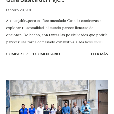
febrero 20, 2015
Aconsejable..pero no Recomendado Cuando comienzas a
explorar tu sexualidad, el mundo parece llenarse de
opciones. De hecho, son tantas las posibilidades que podría
parecer una tarea demasiado exhaustiva. Cada beso incita
algo nuevo y cada roce de tu piel contra la suya estimula
COMPARTIR
1 COMENTARIO
LEER MÁS
partes de ti que jamás hubieras imaginado. El problema es
que se supone que deberías saber todo sobre el sexo
incluso antes de haberlo experimentado. Es como si la vida
esperara que estés lista para lo que sea cuando aún no
conoces ni la mitad de lo que deberías saber. Pero incluso
quienes ya han tenido relaciones sexuales no son expertos
o expertas en el tema. Siempre hay algo nuevo que
aprender y nuevas experiencias que conocer. Si eres una
chica y aún no has tenido relaciones sexuales, tal vez