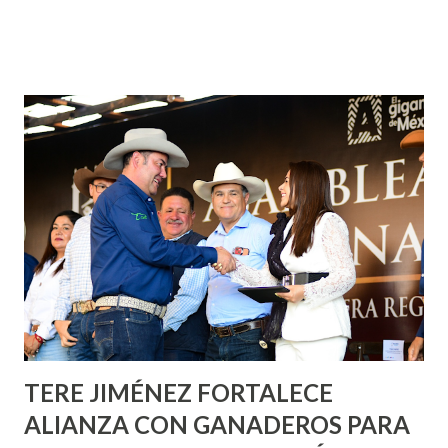
municipal, Leo Montañez dio inicio al programa
¡Aguascalientes Pinta Bien!, a través del cual se pintarán
fachadas en diversos puntos de la capital, gracias a la suma
de esfuerzos entre Gobierno del Estado, la Fundación
Corazón Urbano y el Municipio capital. Leo Montañez
informó que en este programa se usarán cerca de 90 mil
metros cuadrados de pintura, para dar inicio en la calle
Nieto, entre Jesús F. Elizondo y la calle 22 de Octubre, con
lo que se aplicará pintura en 66 casas. Posteriormente se
llevará este programa a Villas de Nuestra Señora de la
Asunción, Avenida Alameda y Decreto 27 de Septiembre, en
los edificios FOVISSSTE Ojo de Agua, en la comunidad
Norias de Paso Hondo y en los edificios de...
TERE JIMÉNEZ FORTALECE
ALIANZA CON GANADEROS PARA