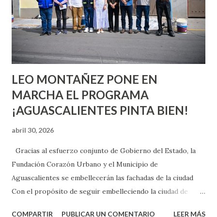
pienses que el sexo será increíble y no puedas esperar para
experimentarlo, pero como cualquier persona con
experiencia te dirá, siempre es mejor cuando ambas partes
son suficientemen...
LEO MONTAÑEZ PONE EN
MARCHA EL PROGRAMA
¡AGUASCALIENTES PINTA BIEN!
abril 30, 2026
Gracias al esfuerzo conjunto de Gobierno del Estado, la
Fundación Corazón Urbano y el Municipio de
Aguascalientes se embellecerán las fachadas de la ciudad
Con el propósito de seguir embelleciendo la ciudad de
Aguascalientes, la mañana de este jueves, el presidente
COMPARTIR
PUBLICAR UN COMENTARIO
LEER MÁS