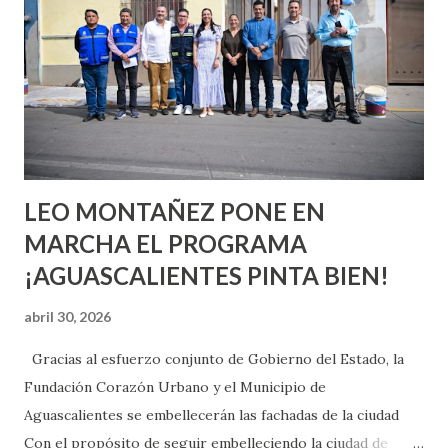
aprender y nuevas experiencias que conocer. Si eres una
chica y aún no has tenido relaciones sexuales, tal vez
pienses que el sexo será increíble y no puedas esperar para
experimentarlo, pero como cualquier persona con
experiencia te dirá, siempre es mejor cuando ambas partes
son suficientemen...
LEO MONTAÑEZ PONE EN
MARCHA EL PROGRAMA
¡AGUASCALIENTES PINTA BIEN!
abril 30, 2026
Gracias al esfuerzo conjunto de Gobierno del Estado, la
Fundación Corazón Urbano y el Municipio de
Aguascalientes se embellecerán las fachadas de la ciudad
Con el propósito de seguir embelleciendo la ciudad de