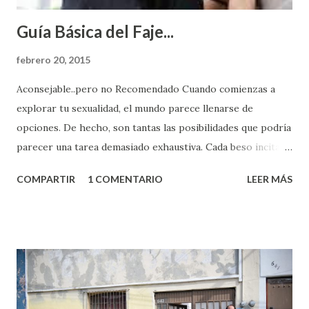
Guía Básica del Faje...
febrero 20, 2015
Aconsejable..pero no Recomendado Cuando comienzas a
explorar tu sexualidad, el mundo parece llenarse de
opciones. De hecho, son tantas las posibilidades que podría
parecer una tarea demasiado exhaustiva. Cada beso incita
algo nuevo y cada roce de tu piel contra la suya estimula
COMPARTIR
1 COMENTARIO
LEER MÁS
partes de ti que jamás hubieras imaginado. El problema es
que se supone que deberías saber todo sobre el sexo
incluso antes de haberlo experimentado. Es como si la vida
esperara que estés lista para lo que sea cuando aún no
conoces ni la mitad de lo que deberías saber. Pero incluso
quienes ya han tenido relaciones sexuales no son expertos
o expertas en el tema. Siempre hay algo nuevo que