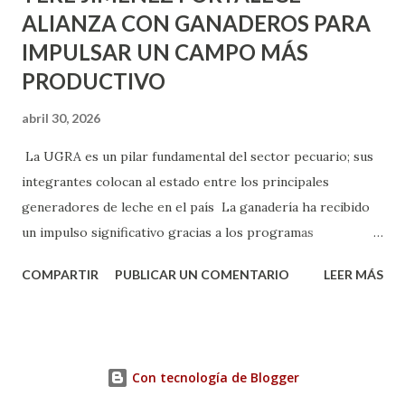
ALIANZA CON GANADEROS PARA
IMPULSAR UN CAMPO MÁS
PRODUCTIVO
abril 30, 2026
La UGRA es un pilar fundamental del sector pecuario; sus
integrantes colocan al estado entre los principales
generadores de leche en el país La ganadería ha recibido
un impulso significativo gracias a los programas
implementados por la gobernadora Como una clara
COMPARTIR
PUBLICAR UN COMENTARIO
LEER MÁS
muestra de su respaldo firme y decidido al campo, la
gobernadora Tere Jiménez clausuró la Asamblea General
Ordinaria de la Unión Ganadera Regional de Aguascalientes
(UGRA), realizada en la Isla San Marcos, donde reafirmó su
Con tecnología de Blogger
compromiso de trabajar de la mano con los productores