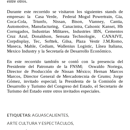
entre otros.
Durante este recorrido se visitaron los siguientes stands de 
empresas: la  Casa Verde,  Federal Mogul Powertrain, Gia, 
Coca-Cola, Triunfo, Nissan, Bison, Vianney, Cantia, 
Automotive, Manufacturing,  Canacintra, Calsonic Kansei, Hb 
Corrugados, Industrias Militares, Industries IBN, Cementos 
Cruz Azul, Donaldson, Sensata Technologie,  CANAIVE, 
Corpdisplay, Tec, Softtek, Gilsa, Plaza Vestir J.M.Romo, 
Maseca, Mahle, Cediam, Wallenius Logistic, Línea Italiana, 
Mexico Industry y la Secretaría de Desarrollo Económico.
En este recorrido también se contó con la presencia del 
Presidente del Patronato de la FNSM;  Oswaldo Noriega, 
Director de Producción de Nissan México; Hernan Marcos 
Marcos, Director General de Mercadotecnia de Grums; Jorge 
Gómez, invitado especial; la Presidenta de la Comisión de 
Desarrollo y Turismo del Congreso del Estado, el Secretario de 
Turismo del Estado entre otros invitados especiales. 
ETIQUETAS:
AGUASCALIENTES
ARTE CULTURA Y ESPECTÁCULOS