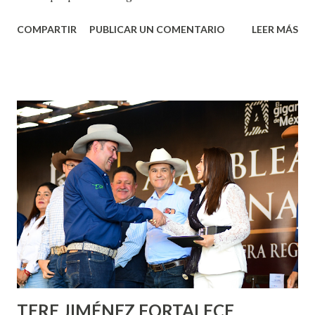
Aguascalientes, la mañana de este jueves, el presidente
COMPARTIR
PUBLICAR UN COMENTARIO
LEER MÁS
municipal, Leo Montañez dio inicio al programa
¡Aguascalientes Pinta Bien!, a través del cual se pintarán
fachadas en diversos puntos de la capital, gracias a la suma
de esfuerzos entre Gobierno del Estado, la Fundación
Corazón Urbano y el Municipio capital. Leo Montañez
informó que en este programa se usarán cerca de 90 mil
metros cuadrados de pintura, para dar inicio en la calle
Nieto, entre Jesús F. Elizondo y la calle 22 de Octubre, con
lo que se aplicará pintura en 66 casas. Posteriormente se
llevará este programa a Villas de Nuestra Señora de la
Asunción, Avenida Alameda y Decreto 27 de Septiembre, en
los edificios FOVISSSTE Ojo de Agua, en la comunidad
Norias de Paso Hondo y en los edificios de...
TERE JIMÉNEZ FORTALECE