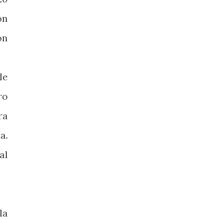
on
ón
le
ro
ra
a.
al
la