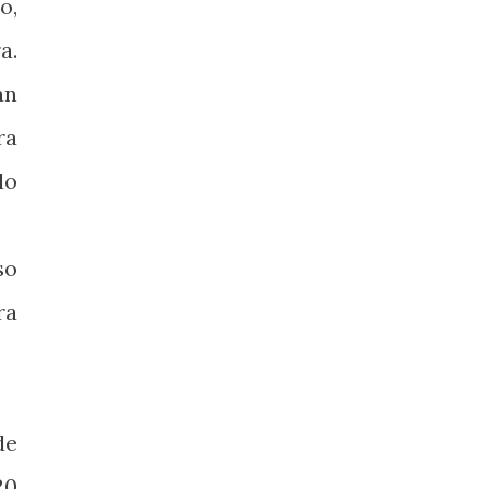
o,
a.
an
ra
lo
so
ra
de
20