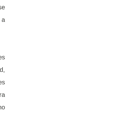
se
 a
es
d,
es
ra
no