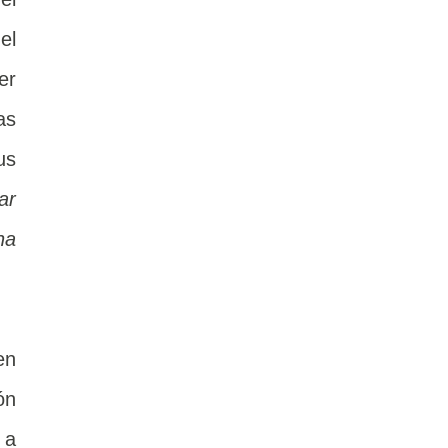
el
er
as
us
ar
na
en
ón
 a