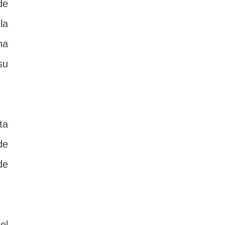
de
la
na
su
ta
de
de
el