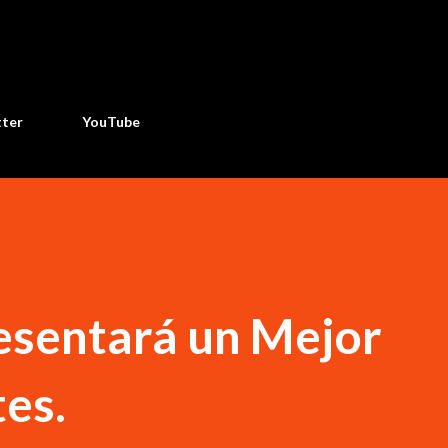
Ir al contenido principal
tter
YouTube
esentará un Mejor
es.