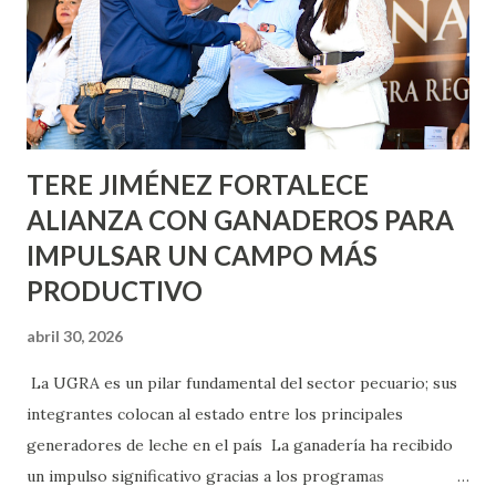
lo que se aplicará pintura en 66 casas. Posteriormente se
llevará este programa a Villas de Nuestra Señora de la
Asunción, Avenida Alameda y Decreto 27 de Septiembre, en
los edificios FOVISSSTE Ojo de Agua, en la comunidad
Norias de Paso Hondo y en los edificios de...
TERE JIMÉNEZ FORTALECE
ALIANZA CON GANADEROS PARA
IMPULSAR UN CAMPO MÁS
PRODUCTIVO
abril 30, 2026
La UGRA es un pilar fundamental del sector pecuario; sus
integrantes colocan al estado entre los principales
generadores de leche en el país La ganadería ha recibido
un impulso significativo gracias a los programas