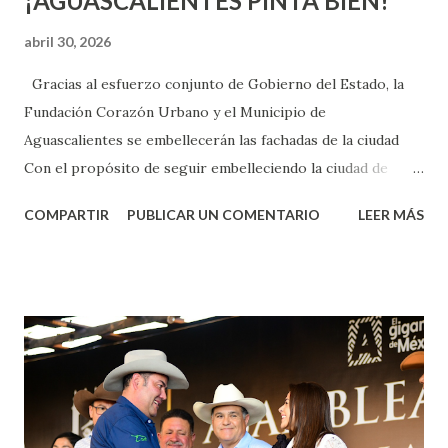
¡AGUASCALIENTES PINTA BIEN!
abril 30, 2026
Gracias al esfuerzo conjunto de Gobierno del Estado, la
Fundación Corazón Urbano y el Municipio de
Aguascalientes se embellecerán las fachadas de la ciudad
Con el propósito de seguir embelleciendo la ciudad de
Aguascalientes, la mañana de este jueves, el presidente
COMPARTIR
PUBLICAR UN COMENTARIO
LEER MÁS
municipal, Leo Montañez dio inicio al programa
¡Aguascalientes Pinta Bien!, a través del cual se pintarán
fachadas en diversos puntos de la capital, gracias a la suma
de esfuerzos entre Gobierno del Estado, la Fundación
Corazón Urbano y el Municipio capital. Leo Montañez
informó que en este programa se usarán cerca de 90 mil
metros cuadrados de pintura, para dar inicio en la calle
Nieto, entre Jesús F. Elizondo y la calle 22 de Octubre, con