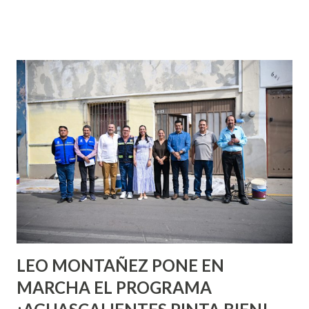
que se supone que deberías saber todo sobre el sexo
incluso antes de haberlo experimentado. Es como si la vida
esperara que estés lista para lo que sea cuando aún no
conoces ni la mitad de lo que deberías saber. Pero incluso
quienes ya han tenido relaciones sexuales no son expertos
o expertas en el tema. Siempre hay algo nuevo que
aprender y nuevas experiencias que conocer. Si eres una
chica y aún no has tenido relaciones sexuales, tal vez
pienses que el sexo será increíble y no puedas esperar para
experimentarlo, pero como cualquier persona con
experiencia te dirá, siempre es mejor cuando ambas partes
son suficientemen...
LEO MONTAÑEZ PONE EN
MARCHA EL PROGRAMA