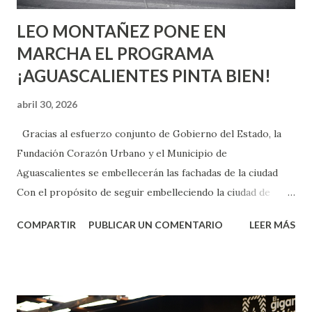
LEO MONTAÑEZ PONE EN
MARCHA EL PROGRAMA
¡AGUASCALIENTES PINTA BIEN!
abril 30, 2026
Gracias al esfuerzo conjunto de Gobierno del Estado, la
Fundación Corazón Urbano y el Municipio de
Aguascalientes se embellecerán las fachadas de la ciudad
Con el propósito de seguir embelleciendo la ciudad de
Aguascalientes, la mañana de este jueves, el presidente
COMPARTIR
PUBLICAR UN COMENTARIO
LEER MÁS
municipal, Leo Montañez dio inicio al programa
¡Aguascalientes Pinta Bien!, a través del cual se pintarán
fachadas en diversos puntos de la capital, gracias a la suma
de esfuerzos entre Gobierno del Estado, la Fundación
Corazón Urbano y el Municipio capital. Leo Montañez