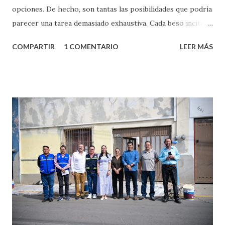
opciones. De hecho, son tantas las posibilidades que podría
parecer una tarea demasiado exhaustiva. Cada beso incita
algo nuevo y cada roce de tu piel contra la suya estimula
COMPARTIR
1 COMENTARIO
LEER MÁS
partes de ti que jamás hubieras imaginado. El problema es
que se supone que deberías saber todo sobre el sexo
incluso antes de haberlo experimentado. Es como si la vida
esperara que estés lista para lo que sea cuando aún no
conoces ni la mitad de lo que deberías saber. Pero incluso
quienes ya han tenido relaciones sexuales no son expertos
o expertas en el tema. Siempre hay algo nuevo que
aprender y nuevas experiencias que conocer. Si eres una
chica y aún no has tenido relaciones sexuales, tal vez
pienses que el sexo será increíble y no puedas esperar para
experimentarlo, pero como cualquier persona con
experiencia te dirá, siempre es mejor cuando ambas partes
son suficientemen...