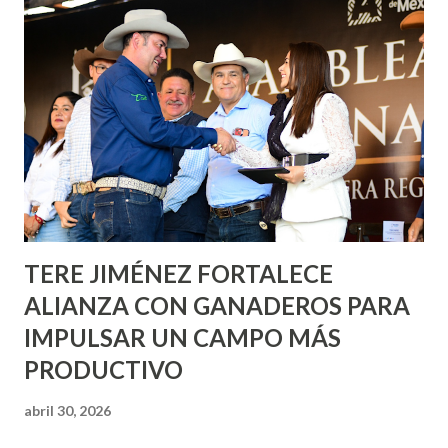
informó que en este programa se usarán cerca de 90 mil
metros cuadrados de pintura, para dar inicio en la calle
Nieto, entre Jesús F. Elizondo y la calle 22 de Octubre, con
lo que se aplicará pintura en 66 casas. Posteriormente se
llevará este programa a Villas de Nuestra Señora de la
Asunción, Avenida Alameda y Decreto 27 de Septiembre, en
los edificios FOVISSSTE Ojo de Agua, en la comunidad
Norias de Paso Hondo y en los edificios de...
TERE JIMÉNEZ FORTALECE
ALIANZA CON GANADEROS PARA
IMPULSAR UN CAMPO MÁS
PRODUCTIVO
abril 30, 2026