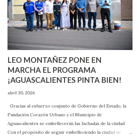
chica y aún no has tenido relaciones sexuales, tal vez
pienses que el sexo será increíble y no puedas esperar para
experimentarlo, pero como cualquier persona con
experiencia te dirá, siempre es mejor cuando ambas partes
son suficientemen...
LEO MONTAÑEZ PONE EN
MARCHA EL PROGRAMA
¡AGUASCALIENTES PINTA BIEN!
abril 30, 2026
Gracias al esfuerzo conjunto de Gobierno del Estado, la
Fundación Corazón Urbano y el Municipio de
Aguascalientes se embellecerán las fachadas de la ciudad
Con el propósito de seguir embelleciendo la ciudad de