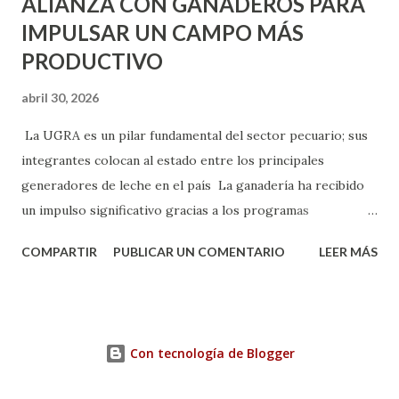
ALIANZA CON GANADEROS PARA
IMPULSAR UN CAMPO MÁS
PRODUCTIVO
abril 30, 2026
La UGRA es un pilar fundamental del sector pecuario; sus
integrantes colocan al estado entre los principales
generadores de leche en el país La ganadería ha recibido
un impulso significativo gracias a los programas
implementados por la gobernadora Como una clara
COMPARTIR
PUBLICAR UN COMENTARIO
LEER MÁS
muestra de su respaldo firme y decidido al campo, la
gobernadora Tere Jiménez clausuró la Asamblea General
Ordinaria de la Unión Ganadera Regional de Aguascalientes
(UGRA), realizada en la Isla San Marcos, donde reafirmó su
Con tecnología de Blogger
compromiso de trabajar de la mano con los productores
para consolidar una ganadería más fuerte, productiva y con