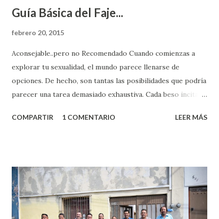
Guía Básica del Faje...
febrero 20, 2015
Aconsejable..pero no Recomendado Cuando comienzas a
explorar tu sexualidad, el mundo parece llenarse de
opciones. De hecho, son tantas las posibilidades que podría
parecer una tarea demasiado exhaustiva. Cada beso incita
algo nuevo y cada roce de tu piel contra la suya estimula
COMPARTIR
1 COMENTARIO
LEER MÁS
partes de ti que jamás hubieras imaginado. El problema es
que se supone que deberías saber todo sobre el sexo
incluso antes de haberlo experimentado. Es como si la vida
esperara que estés lista para lo que sea cuando aún no
conoces ni la mitad de lo que deberías saber. Pero incluso
quienes ya han tenido relaciones sexuales no son expertos
o expertas en el tema. Siempre hay algo nuevo que
aprender y nuevas experiencias que conocer. Si eres una