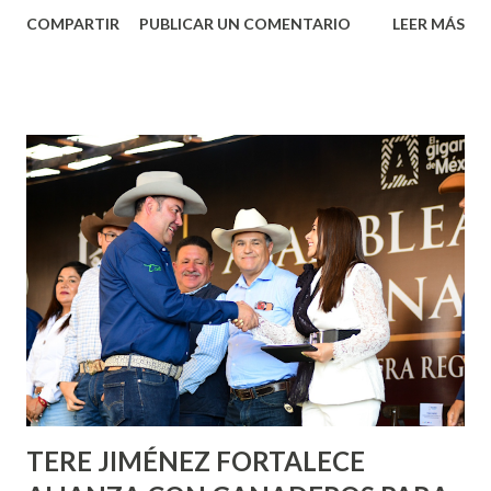
Aguascalientes, la mañana de este jueves, el presidente
COMPARTIR
PUBLICAR UN COMENTARIO
LEER MÁS
municipal, Leo Montañez dio inicio al programa
¡Aguascalientes Pinta Bien!, a través del cual se pintarán
fachadas en diversos puntos de la capital, gracias a la suma
de esfuerzos entre Gobierno del Estado, la Fundación
Corazón Urbano y el Municipio capital. Leo Montañez
informó que en este programa se usarán cerca de 90 mil
metros cuadrados de pintura, para dar inicio en la calle
Nieto, entre Jesús F. Elizondo y la calle 22 de Octubre, con
lo que se aplicará pintura en 66 casas. Posteriormente se
llevará este programa a Villas de Nuestra Señora de la
Asunción, Avenida Alameda y Decreto 27 de Septiembre, en
los edificios FOVISSSTE Ojo de Agua, en la comunidad
Norias de Paso Hondo y en los edificios de...
TERE JIMÉNEZ FORTALECE