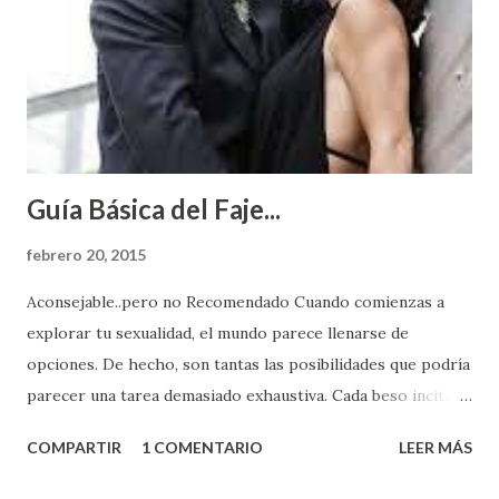
Guía Básica del Faje...
febrero 20, 2015
Aconsejable..pero no Recomendado Cuando comienzas a
explorar tu sexualidad, el mundo parece llenarse de
opciones. De hecho, son tantas las posibilidades que podría
parecer una tarea demasiado exhaustiva. Cada beso incita
algo nuevo y cada roce de tu piel contra la suya estimula
COMPARTIR
1 COMENTARIO
LEER MÁS
partes de ti que jamás hubieras imaginado. El problema es
que se supone que deberías saber todo sobre el sexo