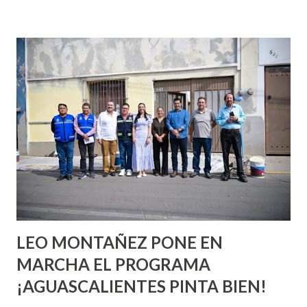
incluso antes de haberlo experimentado. Es como si la vida
esperara que estés lista para lo que sea cuando aún no
conoces ni la mitad de lo que deberías saber. Pero incluso
quienes ya han tenido relaciones sexuales no son expertos
o expertas en el tema. Siempre hay algo nuevo que
aprender y nuevas experiencias que conocer. Si eres una
chica y aún no has tenido relaciones sexuales, tal vez
pienses que el sexo será increíble y no puedas esperar para
experimentarlo, pero como cualquier persona con
experiencia te dirá, siempre es mejor cuando ambas partes
son suficientemen...
LEO MONTAÑEZ PONE EN
MARCHA EL PROGRAMA
¡AGUASCALIENTES PINTA BIEN!