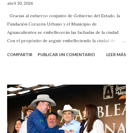
abril 30, 2026
Gracias al esfuerzo conjunto de Gobierno del Estado, la
Fundación Corazón Urbano y el Municipio de
Aguascalientes se embellecerán las fachadas de la ciudad
Con el propósito de seguir embelleciendo la ciudad de
Aguascalientes, la mañana de este jueves, el presidente
COMPARTIR
PUBLICAR UN COMENTARIO
LEER MÁS
municipal, Leo Montañez dio inicio al programa
¡Aguascalientes Pinta Bien!, a través del cual se pintarán
fachadas en diversos puntos de la capital, gracias a la suma
de esfuerzos entre Gobierno del Estado, la Fundación
Corazón Urbano y el Municipio capital. Leo Montañez
informó que en este programa se usarán cerca de 90 mil
metros cuadrados de pintura, para dar inicio en la calle
Nieto, entre Jesús F. Elizondo y la calle 22 de Octubre, con
lo que se aplicará pintura en 66 casas. Posteriormente se
llevará este programa a Villas de Nuestra Señora de la