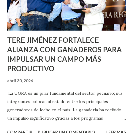
Asunción, Avenida Alameda y Decreto 27 de Septiembre, en
los edificios FOVISSSTE Ojo de Agua, en la comunidad
Norias de Paso Hondo y en los edificios de...
TERE JIMÉNEZ FORTALECE
ALIANZA CON GANADEROS PARA
IMPULSAR UN CAMPO MÁS
PRODUCTIVO
abril 30, 2026
La UGRA es un pilar fundamental del sector pecuario; sus
integrantes colocan al estado entre los principales
generadores de leche en el país La ganadería ha recibido
un impulso significativo gracias a los programas
implementados por la gobernadora Como una clara
COMPARTIR
PUBLICAR UN COMENTARIO
LEER MÁS