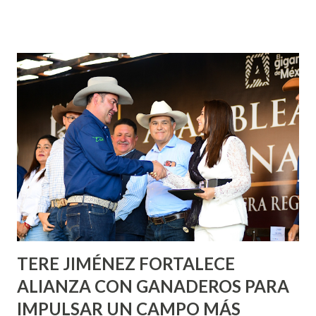
¡Aguascalientes Pinta Bien!, a través del cual se pintarán
fachadas en diversos puntos de la capital, gracias a la suma
de esfuerzos entre Gobierno del Estado, la Fundación
Corazón Urbano y el Municipio capital. Leo Montañez
informó que en este programa se usarán cerca de 90 mil
metros cuadrados de pintura, para dar inicio en la calle
Nieto, entre Jesús F. Elizondo y la calle 22 de Octubre, con
lo que se aplicará pintura en 66 casas. Posteriormente se
llevará este programa a Villas de Nuestra Señora de la
Asunción, Avenida Alameda y Decreto 27 de Septiembre, en
los edificios FOVISSSTE Ojo de Agua, en la comunidad
Norias de Paso Hondo y en los edificios de...
TERE JIMÉNEZ FORTALECE
ALIANZA CON GANADEROS PARA
IMPULSAR UN CAMPO MÁS