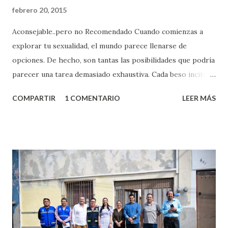
febrero 20, 2015
Aconsejable..pero no Recomendado Cuando comienzas a
explorar tu sexualidad, el mundo parece llenarse de
opciones. De hecho, son tantas las posibilidades que podría
parecer una tarea demasiado exhaustiva. Cada beso incita
algo nuevo y cada roce de tu piel contra la suya estimula
COMPARTIR
1 COMENTARIO
LEER MÁS
partes de ti que jamás hubieras imaginado. El problema es
que se supone que deberías saber todo sobre el sexo
incluso antes de haberlo experimentado. Es como si la vida
esperara que estés lista para lo que sea cuando aún no
conoces ni la mitad de lo que deberías saber. Pero incluso
quienes ya han tenido relaciones sexuales no son expertos
o expertas en el tema. Siempre hay algo nuevo que
aprender y nuevas experiencias que conocer. Si eres una
chica y aún no has tenido relaciones sexuales, tal vez