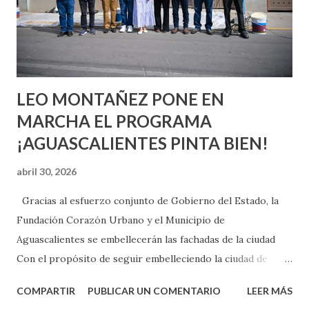
pienses que el sexo será increíble y no puedas esperar para
experimentarlo, pero como cualquier persona con
experiencia te dirá, siempre es mejor cuando ambas partes
son suficientemen...
LEO MONTAÑEZ PONE EN
MARCHA EL PROGRAMA
¡AGUASCALIENTES PINTA BIEN!
abril 30, 2026
Gracias al esfuerzo conjunto de Gobierno del Estado, la
Fundación Corazón Urbano y el Municipio de
Aguascalientes se embellecerán las fachadas de la ciudad
Con el propósito de seguir embelleciendo la ciudad de
Aguascalientes, la mañana de este jueves, el presidente
COMPARTIR
PUBLICAR UN COMENTARIO
LEER MÁS
municipal, Leo Montañez dio inicio al programa