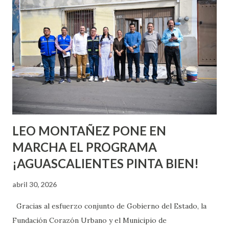
quienes ya han tenido relaciones sexuales no son expertos
o expertas en el tema. Siempre hay algo nuevo que
aprender y nuevas experiencias que conocer. Si eres una
chica y aún no has tenido relaciones sexuales, tal vez
pienses que el sexo será increíble y no puedas esperar para
experimentarlo, pero como cualquier persona con
experiencia te dirá, siempre es mejor cuando ambas partes
son suficientemen...
LEO MONTAÑEZ PONE EN
MARCHA EL PROGRAMA
¡AGUASCALIENTES PINTA BIEN!
abril 30, 2026
Gracias al esfuerzo conjunto de Gobierno del Estado, la
Fundación Corazón Urbano y el Municipio de