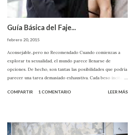
Guía Básica del Faje...
febrero 20, 2015
Aconsejable..pero no Recomendado Cuando comienzas a
explorar tu sexualidad, el mundo parece llenarse de
opciones. De hecho, son tantas las posibilidades que podría
parecer una tarea demasiado exhaustiva. Cada beso incita
algo nuevo y cada roce de tu piel contra la suya estimula
COMPARTIR
1 COMENTARIO
LEER MÁS
partes de ti que jamás hubieras imaginado. El problema es
que se supone que deberías saber todo sobre el sexo
incluso antes de haberlo experimentado. Es como si la vida
esperara que estés lista para lo que sea cuando aún no
conoces ni la mitad de lo que deberías saber. Pero incluso