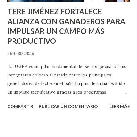
TERE JIMÉNEZ FORTALECE
ALIANZA CON GANADEROS PARA
IMPULSAR UN CAMPO MÁS
PRODUCTIVO
abril 30, 2026
La UGRA es un pilar fundamental del sector pecuario; sus
integrantes colocan al estado entre los principales
generadores de leche en el país La ganadería ha recibido
un impulso significativo gracias a los programas
implementados por la gobernadora Como una clara
COMPARTIR
PUBLICAR UN COMENTARIO
LEER MÁS
muestra de su respaldo firme y decidido al campo, la
gobernadora Tere Jiménez clausuró la Asamblea General
Ordinaria de la Unión Ganadera Regional de Aguascalientes
(UGRA), realizada en la Isla San Marcos, donde reafirmó su