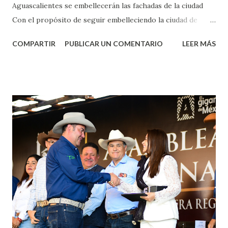
Aguascalientes se embellecerán las fachadas de la ciudad
Con el propósito de seguir embelleciendo la ciudad de
Aguascalientes, la mañana de este jueves, el presidente
COMPARTIR
PUBLICAR UN COMENTARIO
LEER MÁS
municipal, Leo Montañez dio inicio al programa
¡Aguascalientes Pinta Bien!, a través del cual se pintarán
fachadas en diversos puntos de la capital, gracias a la suma
de esfuerzos entre Gobierno del Estado, la Fundación
Corazón Urbano y el Municipio capital. Leo Montañez
informó que en este programa se usarán cerca de 90 mil
metros cuadrados de pintura, para dar inicio en la calle
Nieto, entre Jesús F. Elizondo y la calle 22 de Octubre, con
lo que se aplicará pintura en 66 casas. Posteriormente se
llevará este programa a Villas de Nuestra Señora de la
Asunción, Avenida Alameda y Decreto 27 de Septiembre, en
los edificios FOVISSSTE Ojo de Agua, en la comunidad
Norias de Paso Hondo y en los edificios de...