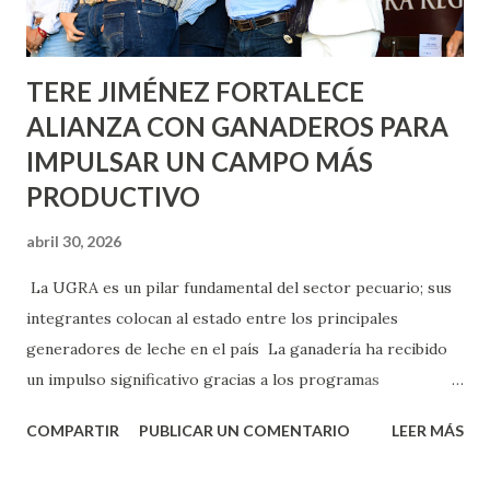
los edificios FOVISSSTE Ojo de Agua, en la comunidad
Norias de Paso Hondo y en los edificios de...
TERE JIMÉNEZ FORTALECE
ALIANZA CON GANADEROS PARA
IMPULSAR UN CAMPO MÁS
PRODUCTIVO
abril 30, 2026
La UGRA es un pilar fundamental del sector pecuario; sus
integrantes colocan al estado entre los principales
generadores de leche en el país La ganadería ha recibido
un impulso significativo gracias a los programas
implementados por la gobernadora Como una clara
COMPARTIR
PUBLICAR UN COMENTARIO
LEER MÁS
muestra de su respaldo firme y decidido al campo, la
gobernadora Tere Jiménez clausuró la Asamblea General