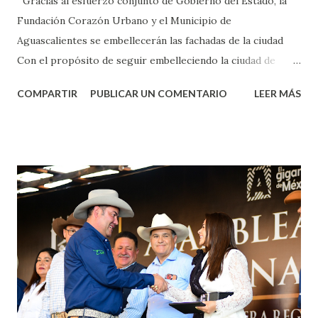
Gracias al esfuerzo conjunto de Gobierno del Estado, la
Fundación Corazón Urbano y el Municipio de
Aguascalientes se embellecerán las fachadas de la ciudad
Con el propósito de seguir embelleciendo la ciudad de
Aguascalientes, la mañana de este jueves, el presidente
COMPARTIR
PUBLICAR UN COMENTARIO
LEER MÁS
municipal, Leo Montañez dio inicio al programa
¡Aguascalientes Pinta Bien!, a través del cual se pintarán
fachadas en diversos puntos de la capital, gracias a la suma
de esfuerzos entre Gobierno del Estado, la Fundación
Corazón Urbano y el Municipio capital. Leo Montañez
informó que en este programa se usarán cerca de 90 mil
metros cuadrados de pintura, para dar inicio en la calle
Nieto, entre Jesús F. Elizondo y la calle 22 de Octubre, con
lo que se aplicará pintura en 66 casas. Posteriormente se
llevará este programa a Villas de Nuestra Señora de la
Asunción, Avenida Alameda y Decreto 27 de Septiembre, en