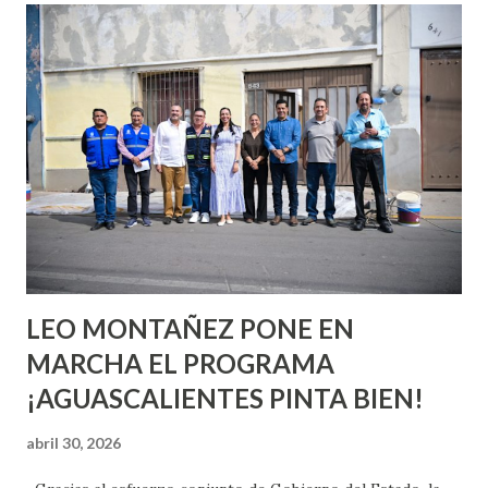
conoces ni la mitad de lo que deberías saber. Pero incluso
quienes ya han tenido relaciones sexuales no son expertos
o expertas en el tema. Siempre hay algo nuevo que
aprender y nuevas experiencias que conocer. Si eres una
chica y aún no has tenido relaciones sexuales, tal vez
pienses que el sexo será increíble y no puedas esperar para
experimentarlo, pero como cualquier persona con
experiencia te dirá, siempre es mejor cuando ambas partes
son suficientemen...
LEO MONTAÑEZ PONE EN
MARCHA EL PROGRAMA
¡AGUASCALIENTES PINTA BIEN!
abril 30, 2026