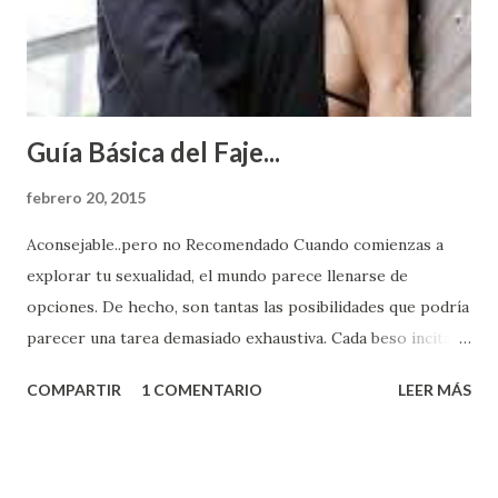
Guía Básica del Faje...
febrero 20, 2015
Aconsejable..pero no Recomendado Cuando comienzas a
explorar tu sexualidad, el mundo parece llenarse de
opciones. De hecho, son tantas las posibilidades que podría
parecer una tarea demasiado exhaustiva. Cada beso incita
algo nuevo y cada roce de tu piel contra la suya estimula
COMPARTIR
1 COMENTARIO
LEER MÁS
partes de ti que jamás hubieras imaginado. El problema es
que se supone que deberías saber todo sobre el sexo
incluso antes de haberlo experimentado. Es como si la vida
esperara que estés lista para lo que sea cuando aún no