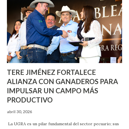
informó que en este programa se usarán cerca de 90 mil
metros cuadrados de pintura, para dar inicio en la calle
Nieto, entre Jesús F. Elizondo y la calle 22 de Octubre, con
lo que se aplicará pintura en 66 casas. Posteriormente se
llevará este programa a Villas de Nuestra Señora de la
Asunción, Avenida Alameda y Decreto 27 de Septiembre, en
los edificios FOVISSSTE Ojo de Agua, en la comunidad
Norias de Paso Hondo y en los edificios de...
TERE JIMÉNEZ FORTALECE
ALIANZA CON GANADEROS PARA
IMPULSAR UN CAMPO MÁS
PRODUCTIVO
abril 30, 2026
La UGRA es un pilar fundamental del sector pecuario; sus