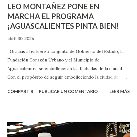
LEO MONTAÑEZ PONE EN
MARCHA EL PROGRAMA
¡AGUASCALIENTES PINTA BIEN!
abril 30, 2026
Gracias al esfuerzo conjunto de Gobierno del Estado, la
Fundación Corazón Urbano y el Municipio de
Aguascalientes se embellecerán las fachadas de la ciudad
Con el propósito de seguir embelleciendo la ciudad de
Aguascalientes, la mañana de este jueves, el presidente
COMPARTIR
PUBLICAR UN COMENTARIO
LEER MÁS
municipal, Leo Montañez dio inicio al programa
¡Aguascalientes Pinta Bien!, a través del cual se pintarán
fachadas en diversos puntos de la capital, gracias a la suma
de esfuerzos entre Gobierno del Estado, la Fundación
Corazón Urbano y el Municipio capital. Leo Montañez