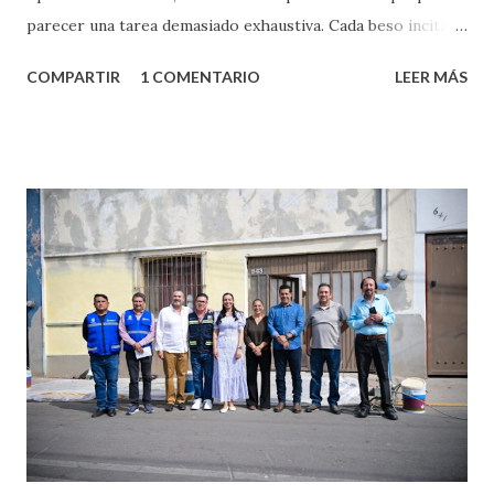
parecer una tarea demasiado exhaustiva. Cada beso incita
algo nuevo y cada roce de tu piel contra la suya estimula
COMPARTIR
1 COMENTARIO
LEER MÁS
partes de ti que jamás hubieras imaginado. El problema es
que se supone que deberías saber todo sobre el sexo
incluso antes de haberlo experimentado. Es como si la vida
esperara que estés lista para lo que sea cuando aún no
conoces ni la mitad de lo que deberías saber. Pero incluso
quienes ya han tenido relaciones sexuales no son expertos
o expertas en el tema. Siempre hay algo nuevo que
aprender y nuevas experiencias que conocer. Si eres una
chica y aún no has tenido relaciones sexuales, tal vez
pienses que el sexo será increíble y no puedas esperar para
experimentarlo, pero como cualquier persona con
experiencia te dirá, siempre es mejor cuando ambas partes
son suficientemen...