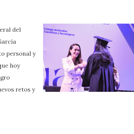
eral del
García
to personal y
que hoy
ogro
evos retos y