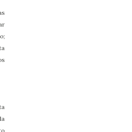
as
ar
o;
ta
os
ta
la
to