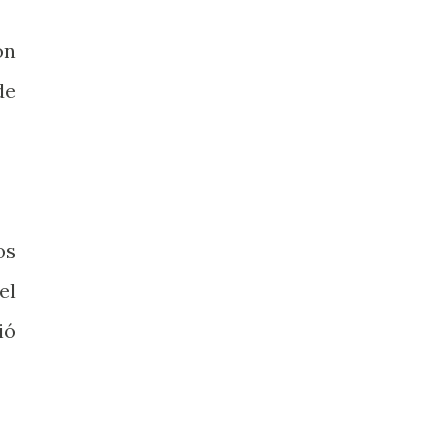
ón
de
os
el
ió