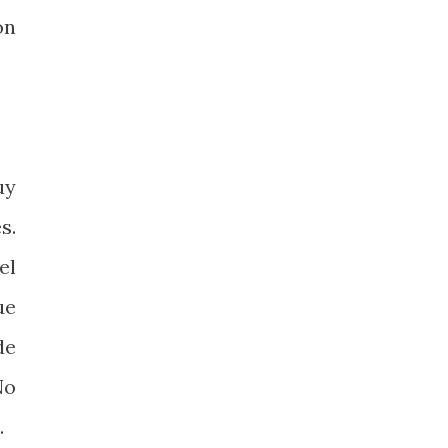
on
uy
s.
el
ue
de
No
.