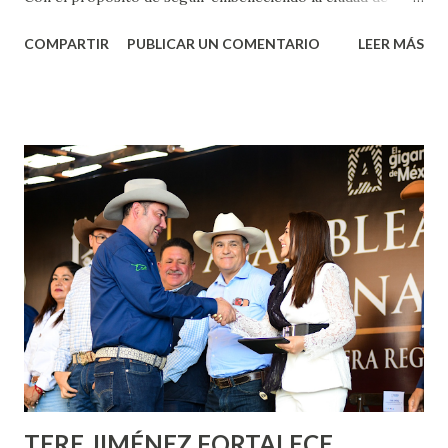
Aguascalientes, la mañana de este jueves, el presidente
COMPARTIR
PUBLICAR UN COMENTARIO
LEER MÁS
municipal, Leo Montañez dio inicio al programa
¡Aguascalientes Pinta Bien!, a través del cual se pintarán
fachadas en diversos puntos de la capital, gracias a la suma
de esfuerzos entre Gobierno del Estado, la Fundación
Corazón Urbano y el Municipio capital. Leo Montañez
informó que en este programa se usarán cerca de 90 mil
metros cuadrados de pintura, para dar inicio en la calle
Nieto, entre Jesús F. Elizondo y la calle 22 de Octubre, con
lo que se aplicará pintura en 66 casas. Posteriormente se
llevará este programa a Villas de Nuestra Señora de la
Asunción, Avenida Alameda y Decreto 27 de Septiembre, en
los edificios FOVISSSTE Ojo de Agua, en la comunidad
Norias de Paso Hondo y en los edificios de...
TERE JIMÉNEZ FORTALECE