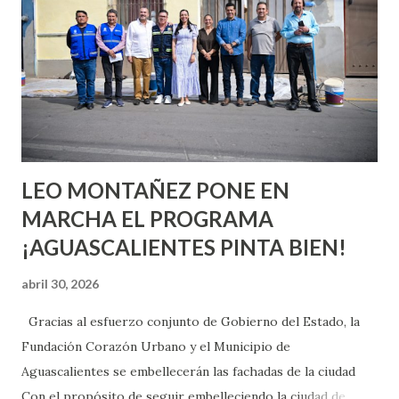
aprender y nuevas experiencias que conocer. Si eres una
chica y aún no has tenido relaciones sexuales, tal vez
pienses que el sexo será increíble y no puedas esperar para
experimentarlo, pero como cualquier persona con
experiencia te dirá, siempre es mejor cuando ambas partes
son suficientemen...
LEO MONTAÑEZ PONE EN
MARCHA EL PROGRAMA
¡AGUASCALIENTES PINTA BIEN!
abril 30, 2026
Gracias al esfuerzo conjunto de Gobierno del Estado, la
Fundación Corazón Urbano y el Municipio de
Aguascalientes se embellecerán las fachadas de la ciudad
Con el propósito de seguir embelleciendo la ciudad de