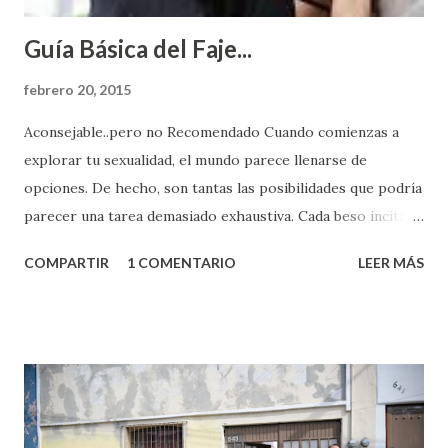
Guía Básica del Faje...
febrero 20, 2015
Aconsejable..pero no Recomendado Cuando comienzas a
explorar tu sexualidad, el mundo parece llenarse de
opciones. De hecho, son tantas las posibilidades que podría
parecer una tarea demasiado exhaustiva. Cada beso incita
algo nuevo y cada roce de tu piel contra la suya estimula
COMPARTIR
1 COMENTARIO
LEER MÁS
partes de ti que jamás hubieras imaginado. El problema es
que se supone que deberías saber todo sobre el sexo
incluso antes de haberlo experimentado. Es como si la vida
esperara que estés lista para lo que sea cuando aún no
conoces ni la mitad de lo que deberías saber. Pero incluso
quienes ya han tenido relaciones sexuales no son expertos
o expertas en el tema. Siempre hay algo nuevo que