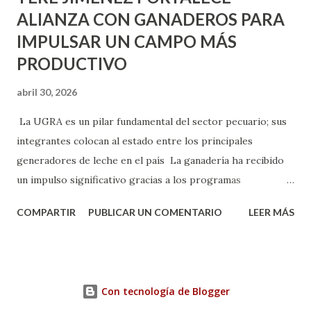
ALIANZA CON GANADEROS PARA
IMPULSAR UN CAMPO MÁS
PRODUCTIVO
abril 30, 2026
La UGRA es un pilar fundamental del sector pecuario; sus
integrantes colocan al estado entre los principales
generadores de leche en el país La ganadería ha recibido
un impulso significativo gracias a los programas
implementados por la gobernadora Como una clara
COMPARTIR
PUBLICAR UN COMENTARIO
LEER MÁS
muestra de su respaldo firme y decidido al campo, la
gobernadora Tere Jiménez clausuró la Asamblea General
Ordinaria de la Unión Ganadera Regional de Aguascalientes
(UGRA), realizada en la Isla San Marcos, donde reafirmó su
Con tecnología de Blogger
compromiso de trabajar de la mano con los productores