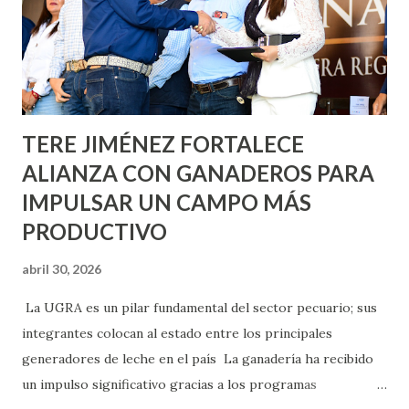
llevará este programa a Villas de Nuestra Señora de la
Asunción, Avenida Alameda y Decreto 27 de Septiembre, en
los edificios FOVISSSTE Ojo de Agua, en la comunidad
Norias de Paso Hondo y en los edificios de...
TERE JIMÉNEZ FORTALECE
ALIANZA CON GANADEROS PARA
IMPULSAR UN CAMPO MÁS
PRODUCTIVO
abril 30, 2026
La UGRA es un pilar fundamental del sector pecuario; sus
integrantes colocan al estado entre los principales
generadores de leche en el país La ganadería ha recibido
un impulso significativo gracias a los programas