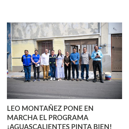
que se supone que deberías saber todo sobre el sexo
incluso antes de haberlo experimentado. Es como si la vida
esperara que estés lista para lo que sea cuando aún no
conoces ni la mitad de lo que deberías saber. Pero incluso
quienes ya han tenido relaciones sexuales no son expertos
o expertas en el tema. Siempre hay algo nuevo que
aprender y nuevas experiencias que conocer. Si eres una
chica y aún no has tenido relaciones sexuales, tal vez
pienses que el sexo será increíble y no puedas esperar para
experimentarlo, pero como cualquier persona con
experiencia te dirá, siempre es mejor cuando ambas partes
son suficientemen...
LEO MONTAÑEZ PONE EN
MARCHA EL PROGRAMA
¡AGUASCALIENTES PINTA BIEN!