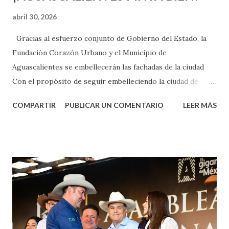
abril 30, 2026
Gracias al esfuerzo conjunto de Gobierno del Estado, la
Fundación Corazón Urbano y el Municipio de
Aguascalientes se embellecerán las fachadas de la ciudad
Con el propósito de seguir embelleciendo la ciudad de
Aguascalientes, la mañana de este jueves, el presidente
COMPARTIR
PUBLICAR UN COMENTARIO
LEER MÁS
municipal, Leo Montañez dio inicio al programa
¡Aguascalientes Pinta Bien!, a través del cual se pintarán
fachadas en diversos puntos de la capital, gracias a la suma
de esfuerzos entre Gobierno del Estado, la Fundación
Corazón Urbano y el Municipio capital. Leo Montañez
informó que en este programa se usarán cerca de 90 mil
metros cuadrados de pintura, para dar inicio en la calle
Nieto, entre Jesús F. Elizondo y la calle 22 de Octubre, con
lo que se aplicará pintura en 66 casas. Posteriormente se