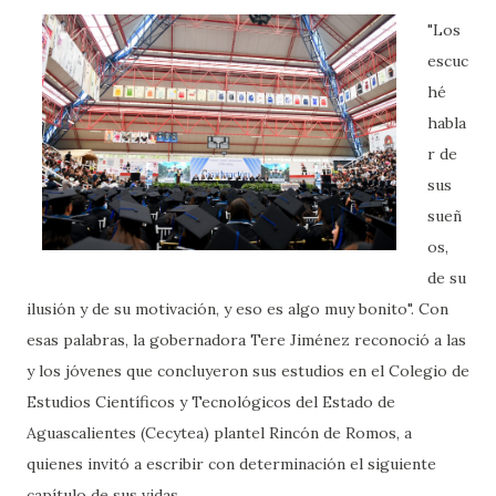
"Los
escuc
hé
habla
r de
sus
sueñ
os,
de su
ilusión y de su motivación, y eso es algo muy bonito". Con
esas palabras, la gobernadora Tere Jiménez reconoció a las
y los jóvenes que concluyeron sus estudios en el Colegio de
Estudios Científicos y Tecnológicos del Estado de
Aguascalientes (Cecytea) plantel Rincón de Romos, a
quienes invitó a escribir con determinación el siguiente
capítulo de sus vidas.