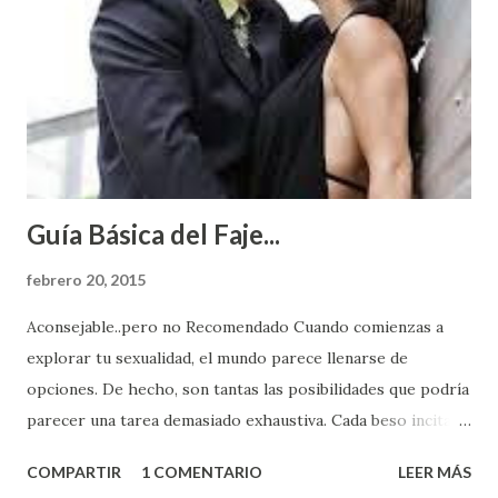
Guía Básica del Faje...
febrero 20, 2015
Aconsejable..pero no Recomendado Cuando comienzas a
explorar tu sexualidad, el mundo parece llenarse de
opciones. De hecho, son tantas las posibilidades que podría
parecer una tarea demasiado exhaustiva. Cada beso incita
algo nuevo y cada roce de tu piel contra la suya estimula
COMPARTIR
1 COMENTARIO
LEER MÁS
partes de ti que jamás hubieras imaginado. El problema es