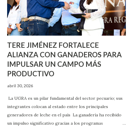
llevará este programa a Villas de Nuestra Señora de la
Asunción, Avenida Alameda y Decreto 27 de Septiembre, en
los edificios FOVISSSTE Ojo de Agua, en la comunidad
Norias de Paso Hondo y en los edificios de...
TERE JIMÉNEZ FORTALECE
ALIANZA CON GANADEROS PARA
IMPULSAR UN CAMPO MÁS
PRODUCTIVO
abril 30, 2026
La UGRA es un pilar fundamental del sector pecuario; sus
integrantes colocan al estado entre los principales
generadores de leche en el país La ganadería ha recibido
un impulso significativo gracias a los programas
implementados por la gobernadora Como una clara