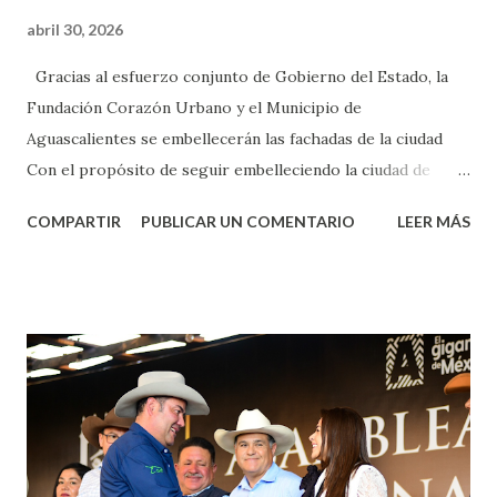
abril 30, 2026
Gracias al esfuerzo conjunto de Gobierno del Estado, la
Fundación Corazón Urbano y el Municipio de
Aguascalientes se embellecerán las fachadas de la ciudad
Con el propósito de seguir embelleciendo la ciudad de
Aguascalientes, la mañana de este jueves, el presidente
COMPARTIR
PUBLICAR UN COMENTARIO
LEER MÁS
municipal, Leo Montañez dio inicio al programa
¡Aguascalientes Pinta Bien!, a través del cual se pintarán
fachadas en diversos puntos de la capital, gracias a la suma
de esfuerzos entre Gobierno del Estado, la Fundación
Corazón Urbano y el Municipio capital. Leo Montañez
informó que en este programa se usarán cerca de 90 mil
metros cuadrados de pintura, para dar inicio en la calle
Nieto, entre Jesús F. Elizondo y la calle 22 de Octubre, con
lo que se aplicará pintura en 66 casas. Posteriormente se