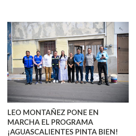
que se supone que deberías saber todo sobre el sexo
incluso antes de haberlo experimentado. Es como si la vida
esperara que estés lista para lo que sea cuando aún no
conoces ni la mitad de lo que deberías saber. Pero incluso
quienes ya han tenido relaciones sexuales no son expertos
o expertas en el tema. Siempre hay algo nuevo que
aprender y nuevas experiencias que conocer. Si eres una
chica y aún no has tenido relaciones sexuales, tal vez
pienses que el sexo será increíble y no puedas esperar para
experimentarlo, pero como cualquier persona con
experiencia te dirá, siempre es mejor cuando ambas partes
son suficientemen...
LEO MONTAÑEZ PONE EN
MARCHA EL PROGRAMA
¡AGUASCALIENTES PINTA BIEN!