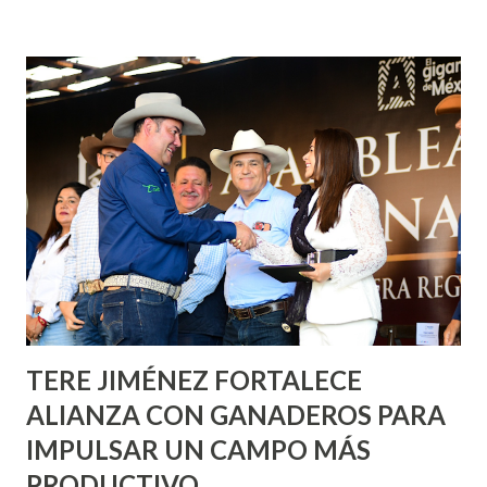
fachadas en diversos puntos de la capital, gracias a la suma
de esfuerzos entre Gobierno del Estado, la Fundación
Corazón Urbano y el Municipio capital. Leo Montañez
informó que en este programa se usarán cerca de 90 mil
metros cuadrados de pintura, para dar inicio en la calle
Nieto, entre Jesús F. Elizondo y la calle 22 de Octubre, con
lo que se aplicará pintura en 66 casas. Posteriormente se
llevará este programa a Villas de Nuestra Señora de la
Asunción, Avenida Alameda y Decreto 27 de Septiembre, en
los edificios FOVISSSTE Ojo de Agua, en la comunidad
Norias de Paso Hondo y en los edificios de...
TERE JIMÉNEZ FORTALECE
ALIANZA CON GANADEROS PARA
IMPULSAR UN CAMPO MÁS
PRODUCTIVO