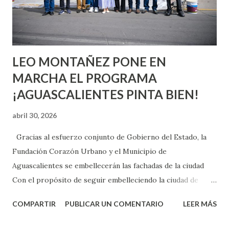
experimentarlo, pero como cualquier persona con
experiencia te dirá, siempre es mejor cuando ambas partes
son suficientemen...
LEO MONTAÑEZ PONE EN
MARCHA EL PROGRAMA
¡AGUASCALIENTES PINTA BIEN!
abril 30, 2026
Gracias al esfuerzo conjunto de Gobierno del Estado, la
Fundación Corazón Urbano y el Municipio de
Aguascalientes se embellecerán las fachadas de la ciudad
Con el propósito de seguir embelleciendo la ciudad de
Aguascalientes, la mañana de este jueves, el presidente
COMPARTIR
PUBLICAR UN COMENTARIO
LEER MÁS
municipal, Leo Montañez dio inicio al programa
¡Aguascalientes Pinta Bien!, a través del cual se pintarán