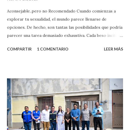
Aconsejable..pero no Recomendado Cuando comienzas a
explorar tu sexualidad, el mundo parece llenarse de
opciones. De hecho, son tantas las posibilidades que podría
parecer una tarea demasiado exhaustiva. Cada beso incita
algo nuevo y cada roce de tu piel contra la suya estimula
COMPARTIR
1 COMENTARIO
LEER MÁS
partes de ti que jamás hubieras imaginado. El problema es
que se supone que deberías saber todo sobre el sexo
incluso antes de haberlo experimentado. Es como si la vida
esperara que estés lista para lo que sea cuando aún no
conoces ni la mitad de lo que deberías saber. Pero incluso
quienes ya han tenido relaciones sexuales no son expertos
o expertas en el tema. Siempre hay algo nuevo que
aprender y nuevas experiencias que conocer. Si eres una
chica y aún no has tenido relaciones sexuales, tal vez
pienses que el sexo será increíble y no puedas esperar para