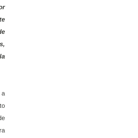
or
te
de
s,
la
 a
to
de
ra