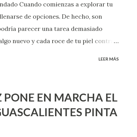
endado Cuando comienzas a explorar tu
llenarse de opciones. De hecho, son
 podría parecer una tarea demasiado
algo nuevo y cada roce de tu piel contra
i que jamás hubieras imaginado. El
LEER MÁS
e deberías saber todo sobre el sexo
erimentado. Es como si la vida esperara
ea cuando aún no conoces ni la mitad de
 PONE EN MARCHA EL
incluso quienes ya han tenido relaciones
UASCALIENTES PINTA
xpertas en el tema. Siempre hay algo
 experiencias que conocer. Si eres una