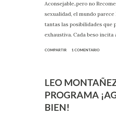
Aconsejable..pero no Recom
sexualidad, el mundo parece 
tantas las posibilidades que
exhaustiva. Cada beso incita 
la suya estimula partes de t
COMPARTIR
1 COMENTARIO
problema es que se supone qu
incluso antes de haberlo exp
que estés lista para lo que s
LEO MONTAÑEZ
lo que deberías saber. Pero 
PROGRAMA ¡AG
sexuales no son expertos o e
BIEN!
nuevo que aprender y nuevas