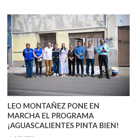
incluso antes de haberlo experimentado. Es como si la vida
esperara que estés lista para lo que sea cuando aún no
conoces ni la mitad de lo que deberías saber. Pero incluso
quienes ya han tenido relaciones sexuales no son expertos
o expertas en el tema. Siempre hay algo nuevo que
aprender y nuevas experiencias que conocer. Si eres una
chica y aún no has tenido relaciones sexuales, tal vez
pienses que el sexo será increíble y no puedas esperar para
experimentarlo, pero como cualquier persona con
experiencia te dirá, siempre es mejor cuando ambas partes
son suficientemen...
LEO MONTAÑEZ PONE EN
MARCHA EL PROGRAMA
¡AGUASCALIENTES PINTA BIEN!