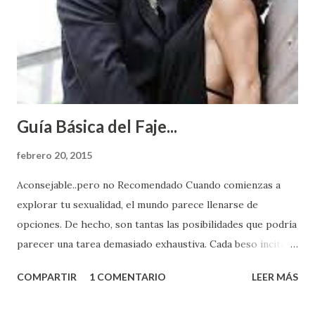
Guía Básica del Faje...
febrero 20, 2015
Aconsejable..pero no Recomendado Cuando comienzas a
explorar tu sexualidad, el mundo parece llenarse de
opciones. De hecho, son tantas las posibilidades que podría
parecer una tarea demasiado exhaustiva. Cada beso incita
algo nuevo y cada roce de tu piel contra la suya estimula
COMPARTIR
1 COMENTARIO
LEER MÁS
partes de ti que jamás hubieras imaginado. El problema es
que se supone que deberías saber todo sobre el sexo