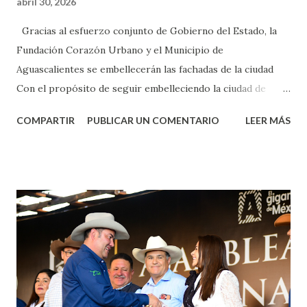
abril 30, 2026
Gracias al esfuerzo conjunto de Gobierno del Estado, la
Fundación Corazón Urbano y el Municipio de
Aguascalientes se embellecerán las fachadas de la ciudad
Con el propósito de seguir embelleciendo la ciudad de
Aguascalientes, la mañana de este jueves, el presidente
COMPARTIR
PUBLICAR UN COMENTARIO
LEER MÁS
municipal, Leo Montañez dio inicio al programa
¡Aguascalientes Pinta Bien!, a través del cual se pintarán
fachadas en diversos puntos de la capital, gracias a la suma
de esfuerzos entre Gobierno del Estado, la Fundación
Corazón Urbano y el Municipio capital. Leo Montañez
informó que en este programa se usarán cerca de 90 mil
metros cuadrados de pintura, para dar inicio en la calle
Nieto, entre Jesús F. Elizondo y la calle 22 de Octubre, con
lo que se aplicará pintura en 66 casas. Posteriormente se
llevará este programa a Villas de Nuestra Señora de la