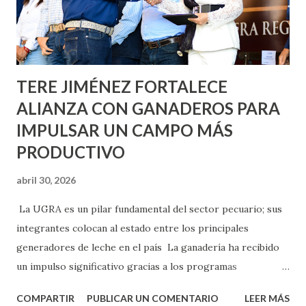
Asunción, Avenida Alameda y Decreto 27 de Septiembre, en
los edificios FOVISSSTE Ojo de Agua, en la comunidad
Norias de Paso Hondo y en los edificios de...
TERE JIMÉNEZ FORTALECE
ALIANZA CON GANADEROS PARA
IMPULSAR UN CAMPO MÁS
PRODUCTIVO
abril 30, 2026
La UGRA es un pilar fundamental del sector pecuario; sus
integrantes colocan al estado entre los principales
generadores de leche en el país La ganadería ha recibido
un impulso significativo gracias a los programas
implementados por la gobernadora Como una clara
COMPARTIR
PUBLICAR UN COMENTARIO
LEER MÁS
muestra de su respaldo firme y decidido al campo, la