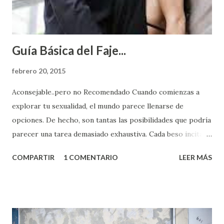
Guía Básica del Faje...
febrero 20, 2015
Aconsejable..pero no Recomendado Cuando comienzas a
explorar tu sexualidad, el mundo parece llenarse de
opciones. De hecho, son tantas las posibilidades que podría
parecer una tarea demasiado exhaustiva. Cada beso incita
algo nuevo y cada roce de tu piel contra la suya estimula
COMPARTIR
1 COMENTARIO
LEER MÁS
partes de ti que jamás hubieras imaginado. El problema es
que se supone que deberías saber todo sobre el sexo
incluso antes de haberlo experimentado. Es como si la vida
esperara que estés lista para lo que sea cuando aún no
conoces ni la mitad de lo que deberías saber. Pero incluso