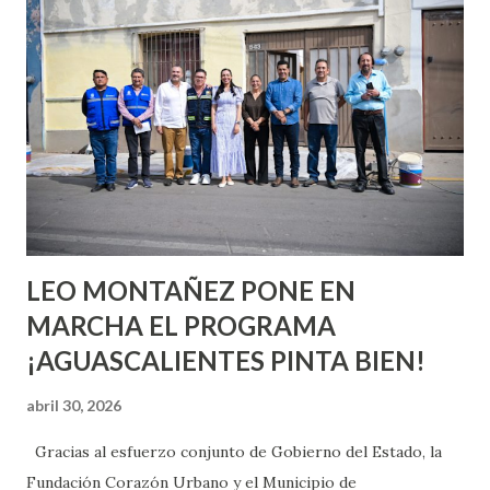
quienes ya han tenido relaciones sexuales no son expertos
o expertas en el tema. Siempre hay algo nuevo que
aprender y nuevas experiencias que conocer. Si eres una
chica y aún no has tenido relaciones sexuales, tal vez
pienses que el sexo será increíble y no puedas esperar para
experimentarlo, pero como cualquier persona con
experiencia te dirá, siempre es mejor cuando ambas partes
son suficientemen...
LEO MONTAÑEZ PONE EN
MARCHA EL PROGRAMA
¡AGUASCALIENTES PINTA BIEN!
abril 30, 2026
Gracias al esfuerzo conjunto de Gobierno del Estado, la
Fundación Corazón Urbano y el Municipio de