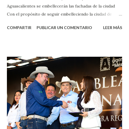
Aguascalientes se embellecerán las fachadas de la ciudad
Con el propósito de seguir embelleciendo la ciudad de
Aguascalientes, la mañana de este jueves, el presidente
COMPARTIR
PUBLICAR UN COMENTARIO
LEER MÁS
municipal, Leo Montañez dio inicio al programa
¡Aguascalientes Pinta Bien!, a través del cual se pintarán
fachadas en diversos puntos de la capital, gracias a la suma
de esfuerzos entre Gobierno del Estado, la Fundación
Corazón Urbano y el Municipio capital. Leo Montañez
informó que en este programa se usarán cerca de 90 mil
metros cuadrados de pintura, para dar inicio en la calle
Nieto, entre Jesús F. Elizondo y la calle 22 de Octubre, con
lo que se aplicará pintura en 66 casas. Posteriormente se
llevará este programa a Villas de Nuestra Señora de la
Asunción, Avenida Alameda y Decreto 27 de Septiembre, en
los edificios FOVISSSTE Ojo de Agua, en la comunidad
Norias de Paso Hondo y en los edificios de...