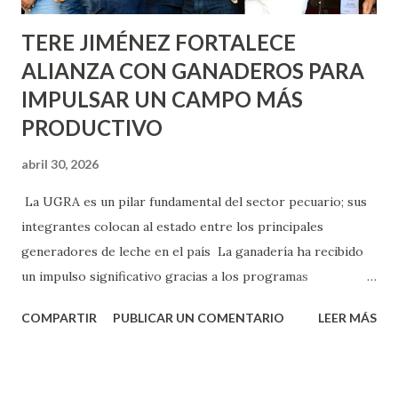
TERE JIMÉNEZ FORTALECE
ALIANZA CON GANADEROS PARA
IMPULSAR UN CAMPO MÁS
PRODUCTIVO
abril 30, 2026
La UGRA es un pilar fundamental del sector pecuario; sus
integrantes colocan al estado entre los principales
generadores de leche en el país La ganadería ha recibido
un impulso significativo gracias a los programas
implementados por la gobernadora Como una clara
COMPARTIR
PUBLICAR UN COMENTARIO
LEER MÁS
muestra de su respaldo firme y decidido al campo, la
gobernadora Tere Jiménez clausuró la Asamblea General
Ordinaria de la Unión Ganadera Regional de Aguascalientes