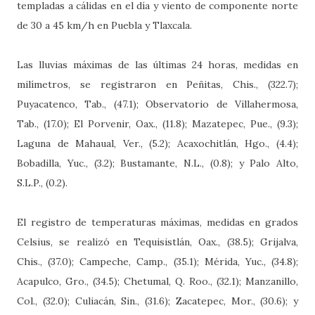
templadas a cálidas en el día y viento de componente norte
de 30 a 45 km/h en Puebla y Tlaxcala.
Las lluvias máximas de las últimas 24 horas, medidas en
milímetros, se registraron en Peñitas, Chis., (322.7);
Puyacatenco, Tab., (47.1); Observatorio de Villahermosa,
Tab., (17.0); El Porvenir, Oax., (11.8); Mazatepec, Pue., (9.3);
Laguna de Mahaual, Ver., (5.2); Acaxochitlán, Hgo., (4.4);
Bobadilla, Yuc., (3.2); Bustamante, N.L., (0.8); y Palo Alto,
S.L.P., (0.2).
El registro de temperaturas máximas, medidas en grados
Celsius, se realizó en Tequisistlán, Oax., (38.5); Grijalva,
Chis., (37.0); Campeche, Camp., (35.1); Mérida, Yuc., (34.8);
Acapulco, Gro., (34.5); Chetumal, Q. Roo., (32.1); Manzanillo,
Col., (32.0); Culiacán, Sin., (31.6); Zacatepec, Mor., (30.6); y