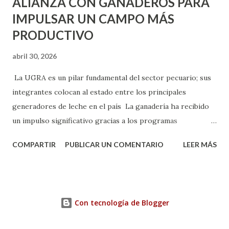
ALIANZA CON GANADEROS PARA
IMPULSAR UN CAMPO MÁS
PRODUCTIVO
abril 30, 2026
La UGRA es un pilar fundamental del sector pecuario; sus
integrantes colocan al estado entre los principales
generadores de leche en el país La ganadería ha recibido
un impulso significativo gracias a los programas
implementados por la gobernadora Como una clara
COMPARTIR
PUBLICAR UN COMENTARIO
LEER MÁS
muestra de su respaldo firme y decidido al campo, la
gobernadora Tere Jiménez clausuró la Asamblea General
Ordinaria de la Unión Ganadera Regional de Aguascalientes
(UGRA), realizada en la Isla San Marcos, donde reafirmó su
Con tecnología de Blogger
compromiso de trabajar de la mano con los productores
para consolidar una ganadería más fuerte, productiva y con