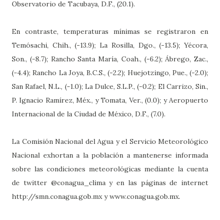
Observatorio de Tacubaya, D.F., (20.1).
En contraste, temperaturas mínimas se registraron en
Temósachi, Chih., (-13.9); La Rosilla, Dgo., (-13.5); Yécora,
Son., (-8.7); Rancho Santa María, Coah., (-6.2); Ábrego, Zac.,
(-4.4); Rancho La Joya, B.C.S., (-2.2); Huejotzingo, Pue., (-2.0);
San Rafael, N.L., (-1.0); La Dulce, S.L.P., (-0.2); El Carrizo, Sin.,
P. Ignacio Ramírez, Méx., y Tomata, Ver., (0.0); y Aeropuerto
Internacional de la Ciudad de México, D.F., (7.0).
La Comisión Nacional del Agua y el Servicio Meteorológico
Nacional exhortan a la población a mantenerse informada
sobre las condiciones meteorológicas mediante la cuenta
de twitter @conagua_clima y en las páginas de internet
http://smn.conagua.gob.mx y www.conagua.gob.mx.