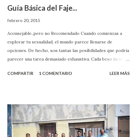
Guía Básica del Faje...
febrero 20, 2015
Aconsejable..pero no Recomendado Cuando comienzas a
explorar tu sexualidad, el mundo parece llenarse de
opciones. De hecho, son tantas las posibilidades que podría
parecer una tarea demasiado exhaustiva. Cada beso incita
algo nuevo y cada roce de tu piel contra la suya estimula
COMPARTIR
1 COMENTARIO
LEER MÁS
partes de ti que jamás hubieras imaginado. El problema es
que se supone que deberías saber todo sobre el sexo
incluso antes de haberlo experimentado. Es como si la vida
esperara que estés lista para lo que sea cuando aún no
conoces ni la mitad de lo que deberías saber. Pero incluso
quienes ya han tenido relaciones sexuales no son expertos
o expertas en el tema. Siempre hay algo nuevo que
aprender y nuevas experiencias que conocer. Si eres una