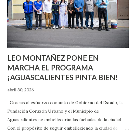
chica y aún no has tenido relaciones sexuales, tal vez
pienses que el sexo será increíble y no puedas esperar para
experimentarlo, pero como cualquier persona con
experiencia te dirá, siempre es mejor cuando ambas partes
son suficientemen...
LEO MONTAÑEZ PONE EN
MARCHA EL PROGRAMA
¡AGUASCALIENTES PINTA BIEN!
abril 30, 2026
Gracias al esfuerzo conjunto de Gobierno del Estado, la
Fundación Corazón Urbano y el Municipio de
Aguascalientes se embellecerán las fachadas de la ciudad
Con el propósito de seguir embelleciendo la ciudad de