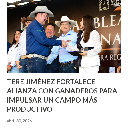
Corazón Urbano y el Municipio capital. Leo Montañez
informó que en este programa se usarán cerca de 90 mil
metros cuadrados de pintura, para dar inicio en la calle
Nieto, entre Jesús F. Elizondo y la calle 22 de Octubre, con
lo que se aplicará pintura en 66 casas. Posteriormente se
llevará este programa a Villas de Nuestra Señora de la
Asunción, Avenida Alameda y Decreto 27 de Septiembre, en
los edificios FOVISSSTE Ojo de Agua, en la comunidad
Norias de Paso Hondo y en los edificios de...
TERE JIMÉNEZ FORTALECE
ALIANZA CON GANADEROS PARA
IMPULSAR UN CAMPO MÁS
PRODUCTIVO
abril 30, 2026