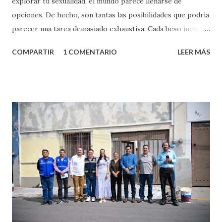
explorar tu sexualidad, el mundo parece llenarse de
opciones. De hecho, son tantas las posibilidades que podría
parecer una tarea demasiado exhaustiva. Cada beso incita
algo nuevo y cada roce de tu piel contra la suya estimula
COMPARTIR
1 COMENTARIO
LEER MÁS
partes de ti que jamás hubieras imaginado. El problema es
que se supone que deberías saber todo sobre el sexo
incluso antes de haberlo experimentado. Es como si la vida
esperara que estés lista para lo que sea cuando aún no
conoces ni la mitad de lo que deberías saber. Pero incluso
quienes ya han tenido relaciones sexuales no son expertos
o expertas en el tema. Siempre hay algo nuevo que
aprender y nuevas experiencias que conocer. Si eres una
chica y aún no has tenido relaciones sexuales, tal vez
pienses que el sexo será increíble y no puedas esperar para
experimentarlo, pero como cualquier persona con
experiencia te dirá, siempre es mejor cuando ambas partes