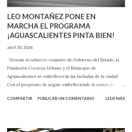
son suficientemen...
LEO MONTAÑEZ PONE EN
MARCHA EL PROGRAMA
¡AGUASCALIENTES PINTA BIEN!
abril 30, 2026
Gracias al esfuerzo conjunto de Gobierno del Estado, la
Fundación Corazón Urbano y el Municipio de
Aguascalientes se embellecerán las fachadas de la ciudad
Con el propósito de seguir embelleciendo la ciudad de
Aguascalientes, la mañana de este jueves, el presidente
COMPARTIR
PUBLICAR UN COMENTARIO
LEER MÁS
municipal, Leo Montañez dio inicio al programa
¡Aguascalientes Pinta Bien!, a través del cual se pintarán
fachadas en diversos puntos de la capital, gracias a la suma
de esfuerzos entre Gobierno del Estado, la Fundación