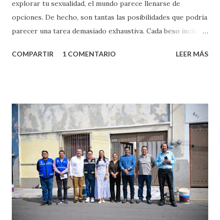
explorar tu sexualidad, el mundo parece llenarse de
opciones. De hecho, son tantas las posibilidades que podría
parecer una tarea demasiado exhaustiva. Cada beso incita
algo nuevo y cada roce de tu piel contra la suya estimula
COMPARTIR
1 COMENTARIO
LEER MÁS
partes de ti que jamás hubieras imaginado. El problema es
que se supone que deberías saber todo sobre el sexo
incluso antes de haberlo experimentado. Es como si la vida
esperara que estés lista para lo que sea cuando aún no
conoces ni la mitad de lo que deberías saber. Pero incluso
quienes ya han tenido relaciones sexuales no son expertos
o expertas en el tema. Siempre hay algo nuevo que
aprender y nuevas experiencias que conocer. Si eres una
chica y aún no has tenido relaciones sexuales, tal vez
pienses que el sexo será increíble y no puedas esperar para
experimentarlo, pero como cualquier persona con
experiencia te dirá, siempre es mejor cuando ambas partes