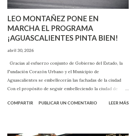
son suficientemen...
LEO MONTAÑEZ PONE EN
MARCHA EL PROGRAMA
¡AGUASCALIENTES PINTA BIEN!
abril 30, 2026
Gracias al esfuerzo conjunto de Gobierno del Estado, la
Fundación Corazón Urbano y el Municipio de
Aguascalientes se embellecerán las fachadas de la ciudad
Con el propósito de seguir embelleciendo la ciudad de
Aguascalientes, la mañana de este jueves, el presidente
COMPARTIR
PUBLICAR UN COMENTARIO
LEER MÁS
municipal, Leo Montañez dio inicio al programa
¡Aguascalientes Pinta Bien!, a través del cual se pintarán
fachadas en diversos puntos de la capital, gracias a la suma
de esfuerzos entre Gobierno del Estado, la Fundación