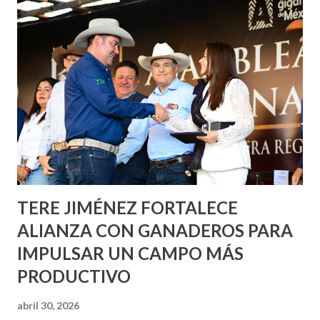
Corazón Urbano y el Municipio capital. Leo Montañez
informó que en este programa se usarán cerca de 90 mil
metros cuadrados de pintura, para dar inicio en la calle
Nieto, entre Jesús F. Elizondo y la calle 22 de Octubre, con
lo que se aplicará pintura en 66 casas. Posteriormente se
llevará este programa a Villas de Nuestra Señora de la
Asunción, Avenida Alameda y Decreto 27 de Septiembre, en
los edificios FOVISSSTE Ojo de Agua, en la comunidad
Norias de Paso Hondo y en los edificios de...
TERE JIMÉNEZ FORTALECE
ALIANZA CON GANADEROS PARA
IMPULSAR UN CAMPO MÁS
PRODUCTIVO
abril 30, 2026