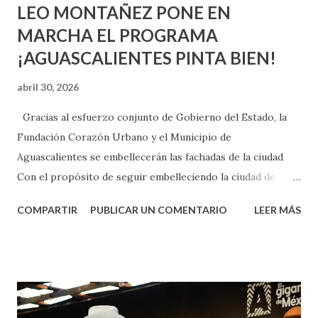
LEO MONTAÑEZ PONE EN
MARCHA EL PROGRAMA
¡AGUASCALIENTES PINTA BIEN!
abril 30, 2026
Gracias al esfuerzo conjunto de Gobierno del Estado, la
Fundación Corazón Urbano y el Municipio de
Aguascalientes se embellecerán las fachadas de la ciudad
Con el propósito de seguir embelleciendo la ciudad de
Aguascalientes, la mañana de este jueves, el presidente
COMPARTIR
PUBLICAR UN COMENTARIO
LEER MÁS
municipal, Leo Montañez dio inicio al programa
¡Aguascalientes Pinta Bien!, a través del cual se pintarán
fachadas en diversos puntos de la capital, gracias a la suma
de esfuerzos entre Gobierno del Estado, la Fundación
Corazón Urbano y el Municipio capital. Leo Montañez
informó que en este programa se usarán cerca de 90 mil