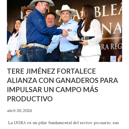
metros cuadrados de pintura, para dar inicio en la calle
Nieto, entre Jesús F. Elizondo y la calle 22 de Octubre, con
lo que se aplicará pintura en 66 casas. Posteriormente se
llevará este programa a Villas de Nuestra Señora de la
Asunción, Avenida Alameda y Decreto 27 de Septiembre, en
los edificios FOVISSSTE Ojo de Agua, en la comunidad
Norias de Paso Hondo y en los edificios de...
TERE JIMÉNEZ FORTALECE
ALIANZA CON GANADEROS PARA
IMPULSAR UN CAMPO MÁS
PRODUCTIVO
abril 30, 2026
La UGRA es un pilar fundamental del sector pecuario; sus