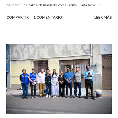
parecer una tarea demasiado exhaustiva. Cada beso incita
algo nuevo y cada roce de tu piel contra la suya estimula
COMPARTIR
1 COMENTARIO
LEER MÁS
partes de ti que jamás hubieras imaginado. El problema es
que se supone que deberías saber todo sobre el sexo
incluso antes de haberlo experimentado. Es como si la vida
esperara que estés lista para lo que sea cuando aún no
conoces ni la mitad de lo que deberías saber. Pero incluso
quienes ya han tenido relaciones sexuales no son expertos
o expertas en el tema. Siempre hay algo nuevo que
aprender y nuevas experiencias que conocer. Si eres una
chica y aún no has tenido relaciones sexuales, tal vez
pienses que el sexo será increíble y no puedas esperar para
experimentarlo, pero como cualquier persona con
experiencia te dirá, siempre es mejor cuando ambas partes
son suficientemen...