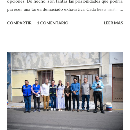
opciones. De hecho, son tantas las posibilidades que podría
parecer una tarea demasiado exhaustiva. Cada beso incita
algo nuevo y cada roce de tu piel contra la suya estimula
COMPARTIR
1 COMENTARIO
LEER MÁS
partes de ti que jamás hubieras imaginado. El problema es
que se supone que deberías saber todo sobre el sexo
incluso antes de haberlo experimentado. Es como si la vida
esperara que estés lista para lo que sea cuando aún no
conoces ni la mitad de lo que deberías saber. Pero incluso
quienes ya han tenido relaciones sexuales no son expertos
o expertas en el tema. Siempre hay algo nuevo que
aprender y nuevas experiencias que conocer. Si eres una
chica y aún no has tenido relaciones sexuales, tal vez
pienses que el sexo será increíble y no puedas esperar para
experimentarlo, pero como cualquier persona con
experiencia te dirá, siempre es mejor cuando ambas partes
son suficientemen...