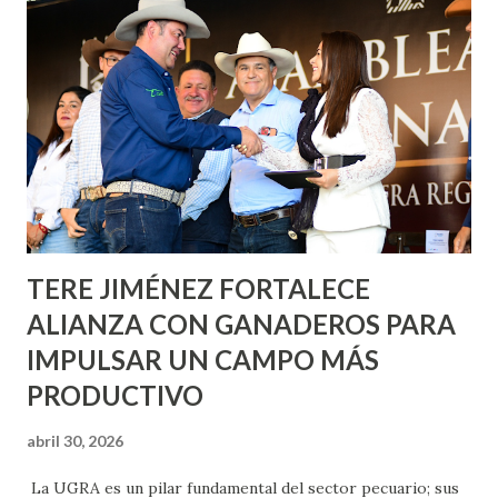
informó que en este programa se usarán cerca de 90 mil
metros cuadrados de pintura, para dar inicio en la calle
Nieto, entre Jesús F. Elizondo y la calle 22 de Octubre, con
lo que se aplicará pintura en 66 casas. Posteriormente se
llevará este programa a Villas de Nuestra Señora de la
Asunción, Avenida Alameda y Decreto 27 de Septiembre, en
los edificios FOVISSSTE Ojo de Agua, en la comunidad
Norias de Paso Hondo y en los edificios de...
TERE JIMÉNEZ FORTALECE
ALIANZA CON GANADEROS PARA
IMPULSAR UN CAMPO MÁS
PRODUCTIVO
abril 30, 2026
La UGRA es un pilar fundamental del sector pecuario; sus