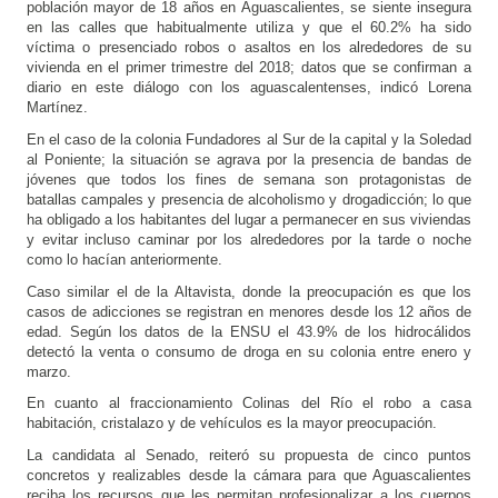
población mayor de 18 años en Aguascalientes, se siente insegura 
en las calles que habitualmente utiliza y que el 60.2% ha sido 
víctima o presenciado robos o asaltos en los alrededores de su 
vivienda en el primer trimestre del 2018; datos que se confirman a 
diario en este diálogo con los aguascalentenses, indicó Lorena 
Martínez.
En el caso de la colonia Fundadores al Sur de la capital y la Soledad 
al Poniente; la situación se agrava por la presencia de bandas de 
jóvenes que todos los fines de semana son protagonistas de 
batallas campales y presencia de alcoholismo y drogadicción; lo que 
ha obligado a los habitantes del lugar a permanecer en sus viviendas 
y evitar incluso caminar por los alrededores por la tarde o noche 
como lo hacían anteriormente. 
Caso similar el de la Altavista, donde la preocupación es que los 
casos de adicciones se registran en menores desde los 12 años de 
edad. Según los datos de la ENSU el 43.9% de los hidrocálidos 
detectó la venta o consumo de droga en su colonia entre enero y 
marzo.
En cuanto al fraccionamiento Colinas del Río el robo a casa 
habitación, cristalazo y de vehículos es la mayor preocupación.
La candidata al Senado, reiteró su propuesta de cinco puntos 
concretos y realizables desde la cámara para que Aguascalientes 
reciba los recursos que les permitan profesionalizar a los cuerpos 