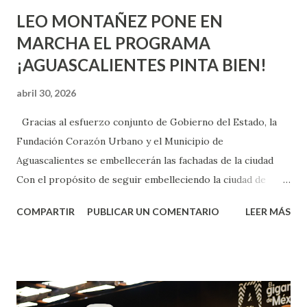
LEO MONTAÑEZ PONE EN
MARCHA EL PROGRAMA
¡AGUASCALIENTES PINTA BIEN!
abril 30, 2026
Gracias al esfuerzo conjunto de Gobierno del Estado, la
Fundación Corazón Urbano y el Municipio de
Aguascalientes se embellecerán las fachadas de la ciudad
Con el propósito de seguir embelleciendo la ciudad de
Aguascalientes, la mañana de este jueves, el presidente
COMPARTIR
PUBLICAR UN COMENTARIO
LEER MÁS
municipal, Leo Montañez dio inicio al programa
¡Aguascalientes Pinta Bien!, a través del cual se pintarán
fachadas en diversos puntos de la capital, gracias a la suma
de esfuerzos entre Gobierno del Estado, la Fundación
Corazón Urbano y el Municipio capital. Leo Montañez