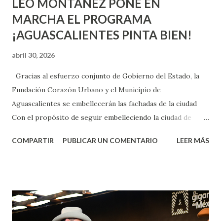
LEO MONTAÑEZ PONE EN
MARCHA EL PROGRAMA
¡AGUASCALIENTES PINTA BIEN!
abril 30, 2026
Gracias al esfuerzo conjunto de Gobierno del Estado, la
Fundación Corazón Urbano y el Municipio de
Aguascalientes se embellecerán las fachadas de la ciudad
Con el propósito de seguir embelleciendo la ciudad de
Aguascalientes, la mañana de este jueves, el presidente
COMPARTIR
PUBLICAR UN COMENTARIO
LEER MÁS
municipal, Leo Montañez dio inicio al programa
¡Aguascalientes Pinta Bien!, a través del cual se pintarán
fachadas en diversos puntos de la capital, gracias a la suma
de esfuerzos entre Gobierno del Estado, la Fundación
Corazón Urbano y el Municipio capital. Leo Montañez
informó que en este programa se usarán cerca de 90 mil