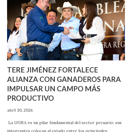
metros cuadrados de pintura, para dar inicio en la calle
Nieto, entre Jesús F. Elizondo y la calle 22 de Octubre, con
lo que se aplicará pintura en 66 casas. Posteriormente se
llevará este programa a Villas de Nuestra Señora de la
Asunción, Avenida Alameda y Decreto 27 de Septiembre, en
los edificios FOVISSSTE Ojo de Agua, en la comunidad
Norias de Paso Hondo y en los edificios de...
TERE JIMÉNEZ FORTALECE
ALIANZA CON GANADEROS PARA
IMPULSAR UN CAMPO MÁS
PRODUCTIVO
abril 30, 2026
La UGRA es un pilar fundamental del sector pecuario; sus
integrantes colocan al estado entre los principales