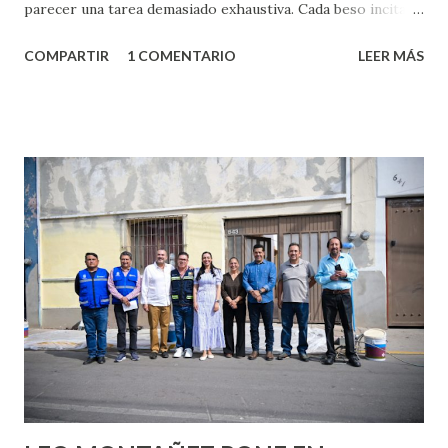
parecer una tarea demasiado exhaustiva. Cada beso incita
algo nuevo y cada roce de tu piel contra la suya estimula
COMPARTIR
1 COMENTARIO
LEER MÁS
partes de ti que jamás hubieras imaginado. El problema es
que se supone que deberías saber todo sobre el sexo
incluso antes de haberlo experimentado. Es como si la vida
esperara que estés lista para lo que sea cuando aún no
conoces ni la mitad de lo que deberías saber. Pero incluso
quienes ya han tenido relaciones sexuales no son expertos
o expertas en el tema. Siempre hay algo nuevo que
aprender y nuevas experiencias que conocer. Si eres una
chica y aún no has tenido relaciones sexuales, tal vez
pienses que el sexo será increíble y no puedas esperar para
experimentarlo, pero como cualquier persona con
experiencia te dirá, siempre es mejor cuando ambas partes
son suficientemen...