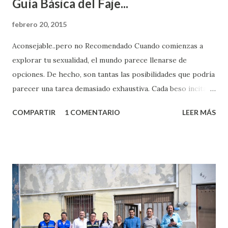
Guía Básica del Faje...
febrero 20, 2015
Aconsejable..pero no Recomendado Cuando comienzas a
explorar tu sexualidad, el mundo parece llenarse de
opciones. De hecho, son tantas las posibilidades que podría
parecer una tarea demasiado exhaustiva. Cada beso incita
algo nuevo y cada roce de tu piel contra la suya estimula
COMPARTIR
1 COMENTARIO
LEER MÁS
partes de ti que jamás hubieras imaginado. El problema es
que se supone que deberías saber todo sobre el sexo
incluso antes de haberlo experimentado. Es como si la vida
esperara que estés lista para lo que sea cuando aún no
conoces ni la mitad de lo que deberías saber. Pero incluso
quienes ya han tenido relaciones sexuales no son expertos
o expertas en el tema. Siempre hay algo nuevo que
aprender y nuevas experiencias que conocer. Si eres una