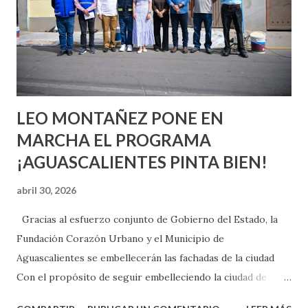
chica y aún no has tenido relaciones sexuales, tal vez
pienses que el sexo será increíble y no puedas esperar para
experimentarlo, pero como cualquier persona con
experiencia te dirá, siempre es mejor cuando ambas partes
son suficientemen...
LEO MONTAÑEZ PONE EN
MARCHA EL PROGRAMA
¡AGUASCALIENTES PINTA BIEN!
abril 30, 2026
Gracias al esfuerzo conjunto de Gobierno del Estado, la
Fundación Corazón Urbano y el Municipio de
Aguascalientes se embellecerán las fachadas de la ciudad
Con el propósito de seguir embelleciendo la ciudad de
Aguascalientes, la mañana de este jueves, el presidente