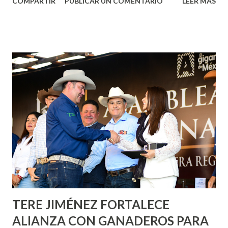
COMPARTIR
PUBLICAR UN COMENTARIO
LEER MÁS
municipal, Leo Montañez dio inicio al programa
¡Aguascalientes Pinta Bien!, a través del cual se pintarán
fachadas en diversos puntos de la capital, gracias a la suma
de esfuerzos entre Gobierno del Estado, la Fundación
Corazón Urbano y el Municipio capital. Leo Montañez
informó que en este programa se usarán cerca de 90 mil
metros cuadrados de pintura, para dar inicio en la calle
Nieto, entre Jesús F. Elizondo y la calle 22 de Octubre, con
lo que se aplicará pintura en 66 casas. Posteriormente se
llevará este programa a Villas de Nuestra Señora de la
Asunción, Avenida Alameda y Decreto 27 de Septiembre, en
los edificios FOVISSSTE Ojo de Agua, en la comunidad
Norias de Paso Hondo y en los edificios de...
TERE JIMÉNEZ FORTALECE
ALIANZA CON GANADEROS PARA