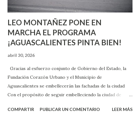
son suficientemen...
LEO MONTAÑEZ PONE EN
MARCHA EL PROGRAMA
¡AGUASCALIENTES PINTA BIEN!
abril 30, 2026
Gracias al esfuerzo conjunto de Gobierno del Estado, la
Fundación Corazón Urbano y el Municipio de
Aguascalientes se embellecerán las fachadas de la ciudad
Con el propósito de seguir embelleciendo la ciudad de
Aguascalientes, la mañana de este jueves, el presidente
COMPARTIR
PUBLICAR UN COMENTARIO
LEER MÁS
municipal, Leo Montañez dio inicio al programa
¡Aguascalientes Pinta Bien!, a través del cual se pintarán
fachadas en diversos puntos de la capital, gracias a la suma
de esfuerzos entre Gobierno del Estado, la Fundación