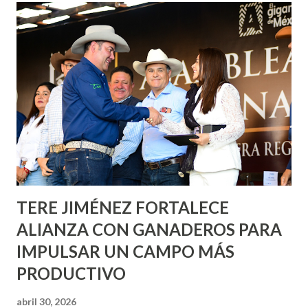
Corazón Urbano y el Municipio capital. Leo Montañez
informó que en este programa se usarán cerca de 90 mil
metros cuadrados de pintura, para dar inicio en la calle
Nieto, entre Jesús F. Elizondo y la calle 22 de Octubre, con
lo que se aplicará pintura en 66 casas. Posteriormente se
llevará este programa a Villas de Nuestra Señora de la
Asunción, Avenida Alameda y Decreto 27 de Septiembre, en
los edificios FOVISSSTE Ojo de Agua, en la comunidad
Norias de Paso Hondo y en los edificios de...
TERE JIMÉNEZ FORTALECE
ALIANZA CON GANADEROS PARA
IMPULSAR UN CAMPO MÁS
PRODUCTIVO
abril 30, 2026