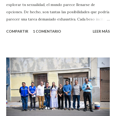
explorar tu sexualidad, el mundo parece llenarse de
opciones. De hecho, son tantas las posibilidades que podría
parecer una tarea demasiado exhaustiva. Cada beso incita
algo nuevo y cada roce de tu piel contra la suya estimula
COMPARTIR
1 COMENTARIO
LEER MÁS
partes de ti que jamás hubieras imaginado. El problema es
que se supone que deberías saber todo sobre el sexo
incluso antes de haberlo experimentado. Es como si la vida
esperara que estés lista para lo que sea cuando aún no
conoces ni la mitad de lo que deberías saber. Pero incluso
quienes ya han tenido relaciones sexuales no son expertos
o expertas en el tema. Siempre hay algo nuevo que
aprender y nuevas experiencias que conocer. Si eres una
chica y aún no has tenido relaciones sexuales, tal vez
pienses que el sexo será increíble y no puedas esperar para
experimentarlo, pero como cualquier persona con
experiencia te dirá, siempre es mejor cuando ambas partes