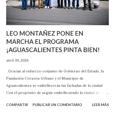
experimentarlo, pero como cualquier persona con
experiencia te dirá, siempre es mejor cuando ambas partes
son suficientemen...
LEO MONTAÑEZ PONE EN
MARCHA EL PROGRAMA
¡AGUASCALIENTES PINTA BIEN!
abril 30, 2026
Gracias al esfuerzo conjunto de Gobierno del Estado, la
Fundación Corazón Urbano y el Municipio de
Aguascalientes se embellecerán las fachadas de la ciudad
Con el propósito de seguir embelleciendo la ciudad de
Aguascalientes, la mañana de este jueves, el presidente
COMPARTIR
PUBLICAR UN COMENTARIO
LEER MÁS
municipal, Leo Montañez dio inicio al programa
¡Aguascalientes Pinta Bien!, a través del cual se pintarán