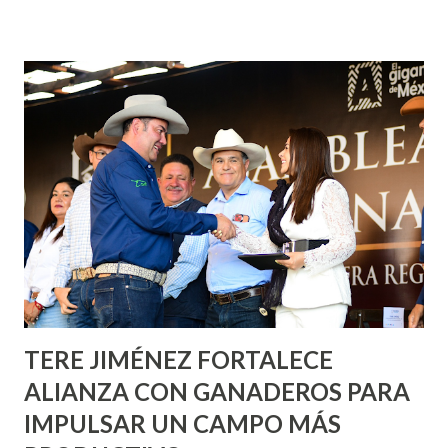
fachadas en diversos puntos de la capital, gracias a la suma
de esfuerzos entre Gobierno del Estado, la Fundación
Corazón Urbano y el Municipio capital. Leo Montañez
informó que en este programa se usarán cerca de 90 mil
metros cuadrados de pintura, para dar inicio en la calle
Nieto, entre Jesús F. Elizondo y la calle 22 de Octubre, con
lo que se aplicará pintura en 66 casas. Posteriormente se
llevará este programa a Villas de Nuestra Señora de la
Asunción, Avenida Alameda y Decreto 27 de Septiembre, en
los edificios FOVISSSTE Ojo de Agua, en la comunidad
Norias de Paso Hondo y en los edificios de...
TERE JIMÉNEZ FORTALECE
ALIANZA CON GANADEROS PARA
IMPULSAR UN CAMPO MÁS