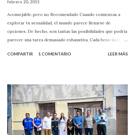
febrero 20, 2015
Aconsejable..pero no Recomendado Cuando comienzas a
explorar tu sexualidad, el mundo parece llenarse de
opciones. De hecho, son tantas las posibilidades que podría
parecer una tarea demasiado exhaustiva. Cada beso incita
algo nuevo y cada roce de tu piel contra la suya estimula
COMPARTIR
1 COMENTARIO
LEER MÁS
partes de ti que jamás hubieras imaginado. El problema es
que se supone que deberías saber todo sobre el sexo
incluso antes de haberlo experimentado. Es como si la vida
esperara que estés lista para lo que sea cuando aún no
conoces ni la mitad de lo que deberías saber. Pero incluso
quienes ya han tenido relaciones sexuales no son expertos
o expertas en el tema. Siempre hay algo nuevo que
aprender y nuevas experiencias que conocer. Si eres una
chica y aún no has tenido relaciones sexuales, tal vez
pienses que el sexo será increíble y no puedas esperar para