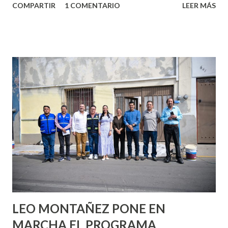
COMPARTIR
1 COMENTARIO
LEER MÁS
partes de ti que jamás hubieras imaginado. El problema es
que se supone que deberías saber todo sobre el sexo
incluso antes de haberlo experimentado. Es como si la vida
esperara que estés lista para lo que sea cuando aún no
conoces ni la mitad de lo que deberías saber. Pero incluso
quienes ya han tenido relaciones sexuales no son expertos
o expertas en el tema. Siempre hay algo nuevo que
aprender y nuevas experiencias que conocer. Si eres una
chica y aún no has tenido relaciones sexuales, tal vez
pienses que el sexo será increíble y no puedas esperar para
experimentarlo, pero como cualquier persona con
experiencia te dirá, siempre es mejor cuando ambas partes
son suficientemen...
LEO MONTAÑEZ PONE EN
MARCHA EL PROGRAMA