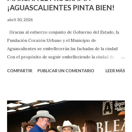
¡AGUASCALIENTES PINTA BIEN!
abril 30, 2026
Gracias al esfuerzo conjunto de Gobierno del Estado, la
Fundación Corazón Urbano y el Municipio de
Aguascalientes se embellecerán las fachadas de la ciudad
Con el propósito de seguir embelleciendo la ciudad de
Aguascalientes, la mañana de este jueves, el presidente
COMPARTIR
PUBLICAR UN COMENTARIO
LEER MÁS
municipal, Leo Montañez dio inicio al programa
¡Aguascalientes Pinta Bien!, a través del cual se pintarán
fachadas en diversos puntos de la capital, gracias a la suma
de esfuerzos entre Gobierno del Estado, la Fundación
Corazón Urbano y el Municipio capital. Leo Montañez
informó que en este programa se usarán cerca de 90 mil
metros cuadrados de pintura, para dar inicio en la calle
Nieto, entre Jesús F. Elizondo y la calle 22 de Octubre, con