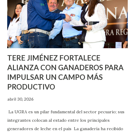
lo que se aplicará pintura en 66 casas. Posteriormente se
llevará este programa a Villas de Nuestra Señora de la
Asunción, Avenida Alameda y Decreto 27 de Septiembre, en
los edificios FOVISSSTE Ojo de Agua, en la comunidad
Norias de Paso Hondo y en los edificios de...
TERE JIMÉNEZ FORTALECE
ALIANZA CON GANADEROS PARA
IMPULSAR UN CAMPO MÁS
PRODUCTIVO
abril 30, 2026
La UGRA es un pilar fundamental del sector pecuario; sus
integrantes colocan al estado entre los principales
generadores de leche en el país La ganadería ha recibido