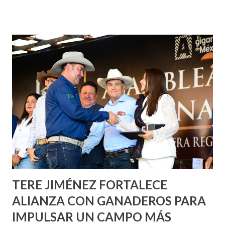
¡Aguascalientes Pinta Bien!, a través del cual se pintarán
fachadas en diversos puntos de la capital, gracias a la suma
de esfuerzos entre Gobierno del Estado, la Fundación
Corazón Urbano y el Municipio capital. Leo Montañez
informó que en este programa se usarán cerca de 90 mil
metros cuadrados de pintura, para dar inicio en la calle
Nieto, entre Jesús F. Elizondo y la calle 22 de Octubre, con
lo que se aplicará pintura en 66 casas. Posteriormente se
llevará este programa a Villas de Nuestra Señora de la
Asunción, Avenida Alameda y Decreto 27 de Septiembre, en
los edificios FOVISSSTE Ojo de Agua, en la comunidad
Norias de Paso Hondo y en los edificios de...
TERE JIMÉNEZ FORTALECE
ALIANZA CON GANADEROS PARA
IMPULSAR UN CAMPO MÁS