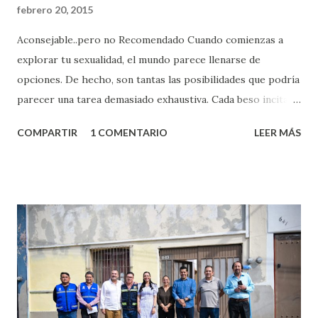
febrero 20, 2015
Aconsejable..pero no Recomendado Cuando comienzas a
explorar tu sexualidad, el mundo parece llenarse de
opciones. De hecho, son tantas las posibilidades que podría
parecer una tarea demasiado exhaustiva. Cada beso incita
algo nuevo y cada roce de tu piel contra la suya estimula
COMPARTIR
1 COMENTARIO
LEER MÁS
partes de ti que jamás hubieras imaginado. El problema es
que se supone que deberías saber todo sobre el sexo
incluso antes de haberlo experimentado. Es como si la vida
esperara que estés lista para lo que sea cuando aún no
conoces ni la mitad de lo que deberías saber. Pero incluso
quienes ya han tenido relaciones sexuales no son expertos
o expertas en el tema. Siempre hay algo nuevo que
aprender y nuevas experiencias que conocer. Si eres una
chica y aún no has tenido relaciones sexuales, tal vez
pienses que el sexo será increíble y no puedas esperar para