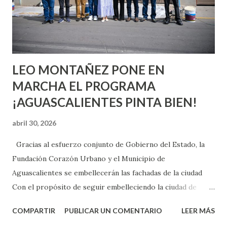
experimentarlo, pero como cualquier persona con
experiencia te dirá, siempre es mejor cuando ambas partes
son suficientemen...
LEO MONTAÑEZ PONE EN
MARCHA EL PROGRAMA
¡AGUASCALIENTES PINTA BIEN!
abril 30, 2026
Gracias al esfuerzo conjunto de Gobierno del Estado, la
Fundación Corazón Urbano y el Municipio de
Aguascalientes se embellecerán las fachadas de la ciudad
Con el propósito de seguir embelleciendo la ciudad de
Aguascalientes, la mañana de este jueves, el presidente
COMPARTIR
PUBLICAR UN COMENTARIO
LEER MÁS
municipal, Leo Montañez dio inicio al programa