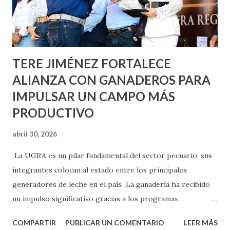
Asunción, Avenida Alameda y Decreto 27 de Septiembre, en
los edificios FOVISSSTE Ojo de Agua, en la comunidad
Norias de Paso Hondo y en los edificios de...
TERE JIMÉNEZ FORTALECE
ALIANZA CON GANADEROS PARA
IMPULSAR UN CAMPO MÁS
PRODUCTIVO
abril 30, 2026
La UGRA es un pilar fundamental del sector pecuario; sus
integrantes colocan al estado entre los principales
generadores de leche en el país La ganadería ha recibido
un impulso significativo gracias a los programas
implementados por la gobernadora Como una clara
COMPARTIR
PUBLICAR UN COMENTARIO
LEER MÁS
muestra de su respaldo firme y decidido al campo, la