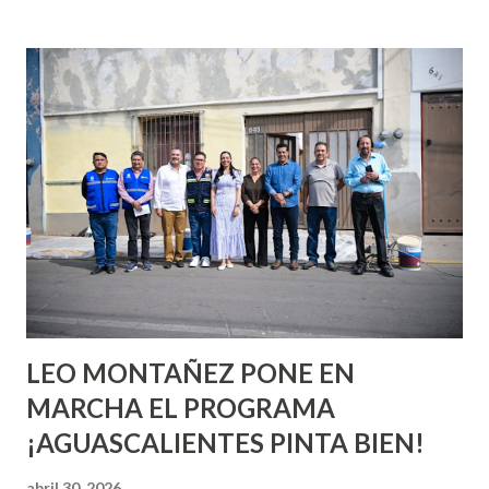
incluso antes de haberlo experimentado. Es como si la vida
esperara que estés lista para lo que sea cuando aún no
conoces ni la mitad de lo que deberías saber. Pero incluso
quienes ya han tenido relaciones sexuales no son expertos
o expertas en el tema. Siempre hay algo nuevo que
aprender y nuevas experiencias que conocer. Si eres una
chica y aún no has tenido relaciones sexuales, tal vez
pienses que el sexo será increíble y no puedas esperar para
experimentarlo, pero como cualquier persona con
experiencia te dirá, siempre es mejor cuando ambas partes
son suficientemen...
LEO MONTAÑEZ PONE EN
MARCHA EL PROGRAMA
¡AGUASCALIENTES PINTA BIEN!
abril 30, 2026