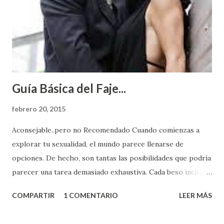
Guía Básica del Faje...
febrero 20, 2015
Aconsejable..pero no Recomendado Cuando comienzas a
explorar tu sexualidad, el mundo parece llenarse de
opciones. De hecho, son tantas las posibilidades que podría
parecer una tarea demasiado exhaustiva. Cada beso incita
algo nuevo y cada roce de tu piel contra la suya estimula
COMPARTIR
1 COMENTARIO
LEER MÁS
partes de ti que jamás hubieras imaginado. El problema es
que se supone que deberías saber todo sobre el sexo