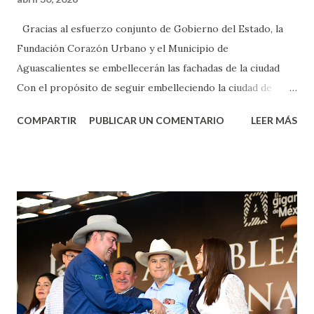
Gracias al esfuerzo conjunto de Gobierno del Estado, la
Fundación Corazón Urbano y el Municipio de
Aguascalientes se embellecerán las fachadas de la ciudad
Con el propósito de seguir embelleciendo la ciudad de
Aguascalientes, la mañana de este jueves, el presidente
COMPARTIR
PUBLICAR UN COMENTARIO
LEER MÁS
municipal, Leo Montañez dio inicio al programa
¡Aguascalientes Pinta Bien!, a través del cual se pintarán
fachadas en diversos puntos de la capital, gracias a la suma
de esfuerzos entre Gobierno del Estado, la Fundación
Corazón Urbano y el Municipio capital. Leo Montañez
informó que en este programa se usarán cerca de 90 mil
metros cuadrados de pintura, para dar inicio en la calle
Nieto, entre Jesús F. Elizondo y la calle 22 de Octubre, con
lo que se aplicará pintura en 66 casas. Posteriormente se
llevará este programa a Villas de Nuestra Señora de la