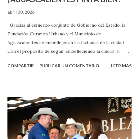
abril 30, 2026
Gracias al esfuerzo conjunto de Gobierno del Estado, la
Fundación Corazón Urbano y el Municipio de
Aguascalientes se embellecerán las fachadas de la ciudad
Con el propósito de seguir embelleciendo la ciudad de
Aguascalientes, la mañana de este jueves, el presidente
COMPARTIR
PUBLICAR UN COMENTARIO
LEER MÁS
municipal, Leo Montañez dio inicio al programa
¡Aguascalientes Pinta Bien!, a través del cual se pintarán
fachadas en diversos puntos de la capital, gracias a la suma
de esfuerzos entre Gobierno del Estado, la Fundación
Corazón Urbano y el Municipio capital. Leo Montañez
informó que en este programa se usarán cerca de 90 mil
metros cuadrados de pintura, para dar inicio en la calle
Nieto, entre Jesús F. Elizondo y la calle 22 de Octubre, con
lo que se aplicará pintura en 66 casas. Posteriormente se