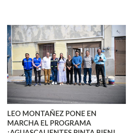
que se supone que deberías saber todo sobre el sexo
incluso antes de haberlo experimentado. Es como si la vida
esperara que estés lista para lo que sea cuando aún no
conoces ni la mitad de lo que deberías saber. Pero incluso
quienes ya han tenido relaciones sexuales no son expertos
o expertas en el tema. Siempre hay algo nuevo que
aprender y nuevas experiencias que conocer. Si eres una
chica y aún no has tenido relaciones sexuales, tal vez
pienses que el sexo será increíble y no puedas esperar para
experimentarlo, pero como cualquier persona con
experiencia te dirá, siempre es mejor cuando ambas partes
son suficientemen...
LEO MONTAÑEZ PONE EN
MARCHA EL PROGRAMA
¡AGUASCALIENTES PINTA BIEN!