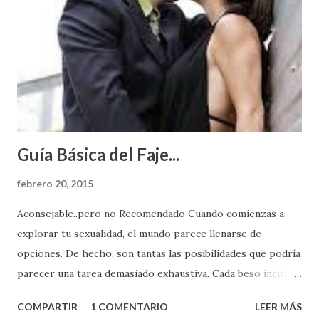
Guía Básica del Faje...
febrero 20, 2015
Aconsejable..pero no Recomendado Cuando comienzas a
explorar tu sexualidad, el mundo parece llenarse de
opciones. De hecho, son tantas las posibilidades que podría
parecer una tarea demasiado exhaustiva. Cada beso incita
algo nuevo y cada roce de tu piel contra la suya estimula
COMPARTIR
1 COMENTARIO
LEER MÁS
partes de ti que jamás hubieras imaginado. El problema es