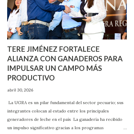
llevará este programa a Villas de Nuestra Señora de la
Asunción, Avenida Alameda y Decreto 27 de Septiembre, en
los edificios FOVISSSTE Ojo de Agua, en la comunidad
Norias de Paso Hondo y en los edificios de...
TERE JIMÉNEZ FORTALECE
ALIANZA CON GANADEROS PARA
IMPULSAR UN CAMPO MÁS
PRODUCTIVO
abril 30, 2026
La UGRA es un pilar fundamental del sector pecuario; sus
integrantes colocan al estado entre los principales
generadores de leche en el país La ganadería ha recibido
un impulso significativo gracias a los programas