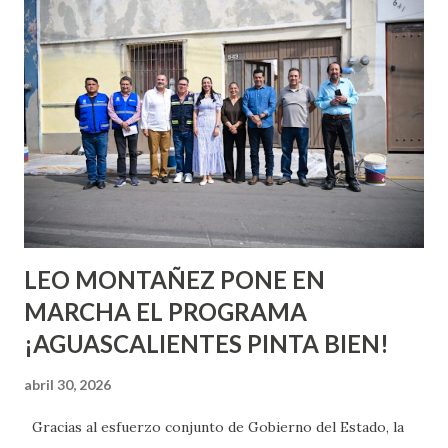
conoces ni la mitad de lo que deberías saber. Pero incluso
quienes ya han tenido relaciones sexuales no son expertos
o expertas en el tema. Siempre hay algo nuevo que
aprender y nuevas experiencias que conocer. Si eres una
chica y aún no has tenido relaciones sexuales, tal vez
pienses que el sexo será increíble y no puedas esperar para
experimentarlo, pero como cualquier persona con
experiencia te dirá, siempre es mejor cuando ambas partes
son suficientemen...
LEO MONTAÑEZ PONE EN
MARCHA EL PROGRAMA
¡AGUASCALIENTES PINTA BIEN!
abril 30, 2026
Gracias al esfuerzo conjunto de Gobierno del Estado, la