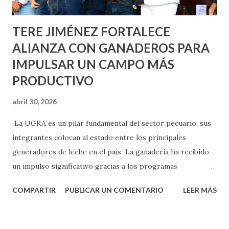
Norias de Paso Hondo y en los edificios de...
TERE JIMÉNEZ FORTALECE
ALIANZA CON GANADEROS PARA
IMPULSAR UN CAMPO MÁS
PRODUCTIVO
abril 30, 2026
La UGRA es un pilar fundamental del sector pecuario; sus
integrantes colocan al estado entre los principales
generadores de leche en el país La ganadería ha recibido
un impulso significativo gracias a los programas
implementados por la gobernadora Como una clara
COMPARTIR
PUBLICAR UN COMENTARIO
LEER MÁS
muestra de su respaldo firme y decidido al campo, la
gobernadora Tere Jiménez clausuró la Asamblea General
Ordinaria de la Unión Ganadera Regional de Aguascalientes