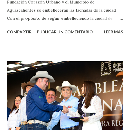
Fundación Corazón Urbano y el Municipio de
Aguascalientes se embellecerán las fachadas de la ciudad
Con el propósito de seguir embelleciendo la ciudad de
Aguascalientes, la mañana de este jueves, el presidente
COMPARTIR
PUBLICAR UN COMENTARIO
LEER MÁS
municipal, Leo Montañez dio inicio al programa
¡Aguascalientes Pinta Bien!, a través del cual se pintarán
fachadas en diversos puntos de la capital, gracias a la suma
de esfuerzos entre Gobierno del Estado, la Fundación
Corazón Urbano y el Municipio capital. Leo Montañez
informó que en este programa se usarán cerca de 90 mil
metros cuadrados de pintura, para dar inicio en la calle
Nieto, entre Jesús F. Elizondo y la calle 22 de Octubre, con
lo que se aplicará pintura en 66 casas. Posteriormente se
llevará este programa a Villas de Nuestra Señora de la
Asunción, Avenida Alameda y Decreto 27 de Septiembre, en
los edificios FOVISSSTE Ojo de Agua, en la comunidad