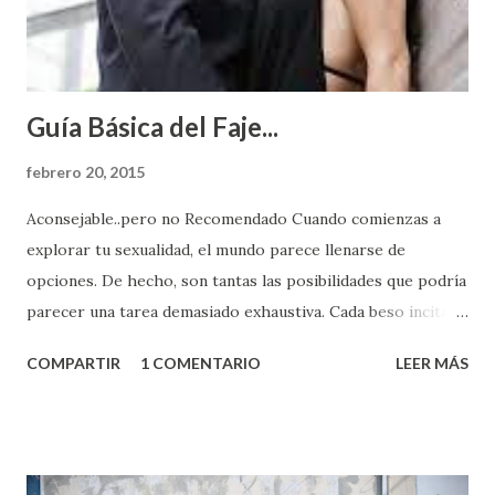
Guía Básica del Faje...
febrero 20, 2015
Aconsejable..pero no Recomendado Cuando comienzas a
explorar tu sexualidad, el mundo parece llenarse de
opciones. De hecho, son tantas las posibilidades que podría
parecer una tarea demasiado exhaustiva. Cada beso incita
algo nuevo y cada roce de tu piel contra la suya estimula
COMPARTIR
1 COMENTARIO
LEER MÁS
partes de ti que jamás hubieras imaginado. El problema es
que se supone que deberías saber todo sobre el sexo
incluso antes de haberlo experimentado. Es como si la vida
esperara que estés lista para lo que sea cuando aún no