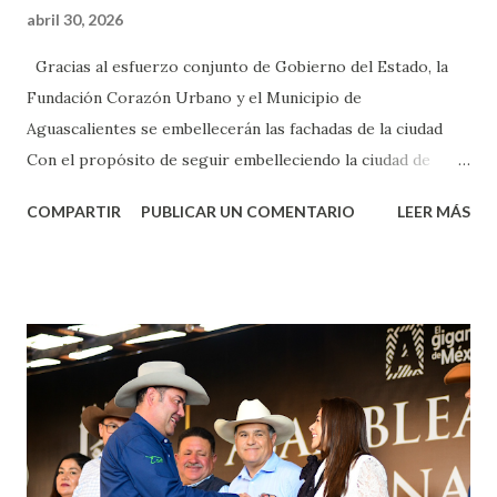
abril 30, 2026
Gracias al esfuerzo conjunto de Gobierno del Estado, la
Fundación Corazón Urbano y el Municipio de
Aguascalientes se embellecerán las fachadas de la ciudad
Con el propósito de seguir embelleciendo la ciudad de
Aguascalientes, la mañana de este jueves, el presidente
COMPARTIR
PUBLICAR UN COMENTARIO
LEER MÁS
municipal, Leo Montañez dio inicio al programa
¡Aguascalientes Pinta Bien!, a través del cual se pintarán
fachadas en diversos puntos de la capital, gracias a la suma
de esfuerzos entre Gobierno del Estado, la Fundación
Corazón Urbano y el Municipio capital. Leo Montañez
informó que en este programa se usarán cerca de 90 mil
metros cuadrados de pintura, para dar inicio en la calle
Nieto, entre Jesús F. Elizondo y la calle 22 de Octubre, con
lo que se aplicará pintura en 66 casas. Posteriormente se