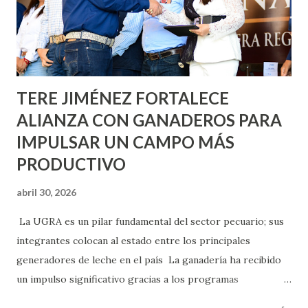
llevará este programa a Villas de Nuestra Señora de la
Asunción, Avenida Alameda y Decreto 27 de Septiembre, en
los edificios FOVISSSTE Ojo de Agua, en la comunidad
Norias de Paso Hondo y en los edificios de...
TERE JIMÉNEZ FORTALECE
ALIANZA CON GANADEROS PARA
IMPULSAR UN CAMPO MÁS
PRODUCTIVO
abril 30, 2026
La UGRA es un pilar fundamental del sector pecuario; sus
integrantes colocan al estado entre los principales
generadores de leche en el país La ganadería ha recibido
un impulso significativo gracias a los programas
implementados por la gobernadora Como una clara