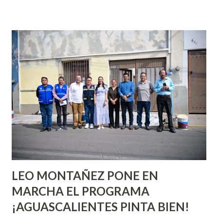
incluso antes de haberlo experimentado. Es como si la vida
esperara que estés lista para lo que sea cuando aún no
conoces ni la mitad de lo que deberías saber. Pero incluso
quienes ya han tenido relaciones sexuales no son expertos
o expertas en el tema. Siempre hay algo nuevo que
aprender y nuevas experiencias que conocer. Si eres una
chica y aún no has tenido relaciones sexuales, tal vez
pienses que el sexo será increíble y no puedas esperar para
experimentarlo, pero como cualquier persona con
experiencia te dirá, siempre es mejor cuando ambas partes
son suficientemen...
LEO MONTAÑEZ PONE EN
MARCHA EL PROGRAMA
¡AGUASCALIENTES PINTA BIEN!