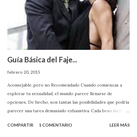
Guía Básica del Faje...
febrero 20, 2015
Aconsejable..pero no Recomendado Cuando comienzas a
explorar tu sexualidad, el mundo parece llenarse de
opciones. De hecho, son tantas las posibilidades que podría
parecer una tarea demasiado exhaustiva. Cada beso incita
algo nuevo y cada roce de tu piel contra la suya estimula
COMPARTIR
1 COMENTARIO
LEER MÁS
partes de ti que jamás hubieras imaginado. El problema es
que se supone que deberías saber todo sobre el sexo