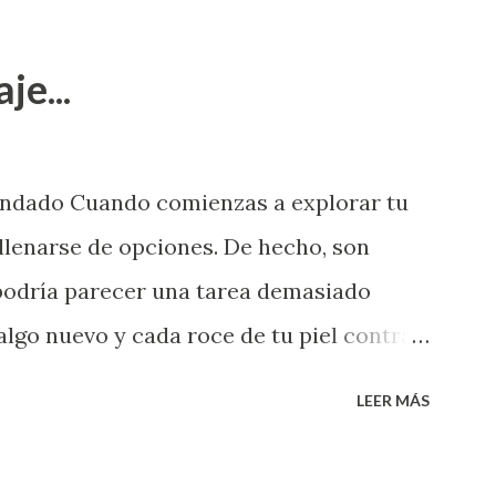
je...
endado Cuando comienzas a explorar tu
llenarse de opciones. De hecho, son
 podría parecer una tarea demasiado
algo nuevo y cada roce de tu piel contra
i que jamás hubieras imaginado. El
LEER MÁS
e deberías saber todo sobre el sexo
erimentado. Es como si la vida esperara