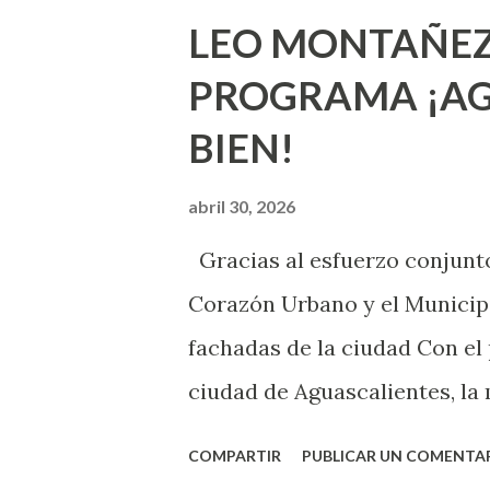
que estés lista para lo que s
LEO MONTAÑEZ
lo que deberías saber. Pero 
PROGRAMA ¡AG
sexuales no son expertos o e
BIEN!
nuevo que aprender y nuevas
chica y aún no has tenido rel
abril 30, 2026
sexo será increíble y no pue
Gracias al esfuerzo conjunto
como cualquier persona con e
Corazón Urbano y el Municipi
cuando ambas partes son sufi
fachadas de la ciudad Con el
ciudad de Aguascalientes, la 
municipal, Leo Montañez dio
COMPARTIR
PUBLICAR UN COMENTA
Pinta Bien!, a través del cua