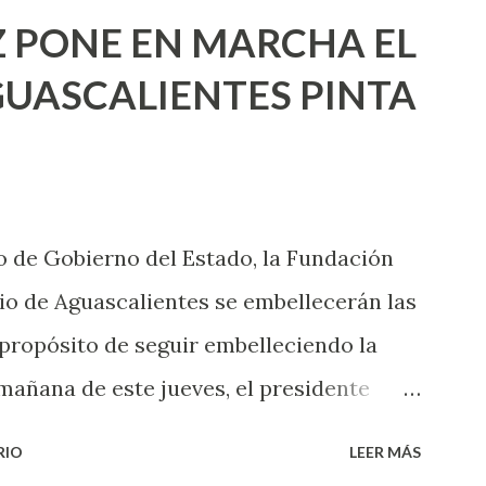
ea cuando aún no conoces ni la mitad de
 PONE EN MARCHA EL
incluso quienes ya han tenido relaciones
UASCALIENTES PINTA
xpertas en el tema. Siempre hay algo
 experiencias que conocer. Si eres una
aciones sexuales, tal vez pienses que el
das esperar para experimentarlo, pero
 de Gobierno del Estado, la Fundación
xperiencia te dirá, siempre es mejor
o de Aguascalientes se embellecerán las
cientemen...
 propósito de seguir embelleciendo la
mañana de este jueves, el presidente
 inicio al programa ¡Aguascalientes
RIO
LEER MÁS
l se pintarán fachadas en diversos puntos