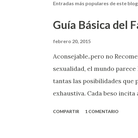
Entradas más populares de este blog
Guía Básica del Fa
febrero 20, 2015
Aconsejable..pero no Recom
sexualidad, el mundo parece 
tantas las posibilidades que
exhaustiva. Cada beso incita 
la suya estimula partes de t
COMPARTIR
1 COMENTARIO
problema es que se supone qu
incluso antes de haberlo exp