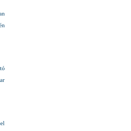
an
én
tó
ar
el