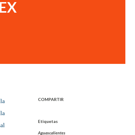
 EX
COMPARTIR
la
la
Etiquetas
al
Aguascalientes