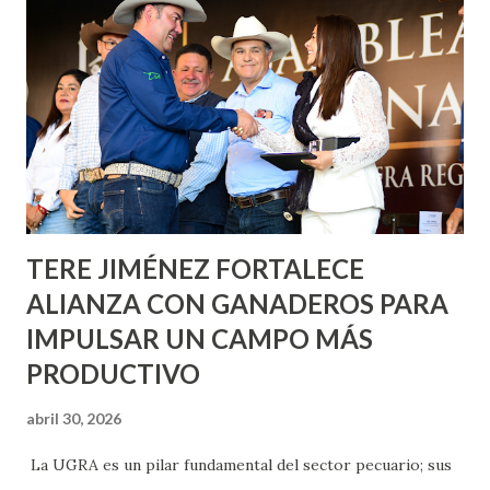
metros cuadrados de pintura, para dar inicio en la calle
Nieto, entre Jesús F. Elizondo y la calle 22 de Octubre, con
lo que se aplicará pintura en 66 casas. Posteriormente se
llevará este programa a Villas de Nuestra Señora de la
Asunción, Avenida Alameda y Decreto 27 de Septiembre, en
los edificios FOVISSSTE Ojo de Agua, en la comunidad
Norias de Paso Hondo y en los edificios de...
TERE JIMÉNEZ FORTALECE
ALIANZA CON GANADEROS PARA
IMPULSAR UN CAMPO MÁS
PRODUCTIVO
abril 30, 2026
La UGRA es un pilar fundamental del sector pecuario; sus