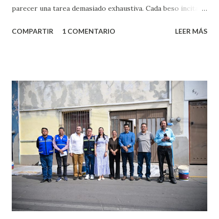
parecer una tarea demasiado exhaustiva. Cada beso incita
algo nuevo y cada roce de tu piel contra la suya estimula
COMPARTIR
1 COMENTARIO
LEER MÁS
partes de ti que jamás hubieras imaginado. El problema es
que se supone que deberías saber todo sobre el sexo
incluso antes de haberlo experimentado. Es como si la vida
esperara que estés lista para lo que sea cuando aún no
conoces ni la mitad de lo que deberías saber. Pero incluso
quienes ya han tenido relaciones sexuales no son expertos
o expertas en el tema. Siempre hay algo nuevo que
aprender y nuevas experiencias que conocer. Si eres una
chica y aún no has tenido relaciones sexuales, tal vez
pienses que el sexo será increíble y no puedas esperar para
experimentarlo, pero como cualquier persona con
experiencia te dirá, siempre es mejor cuando ambas partes
son suficientemen...