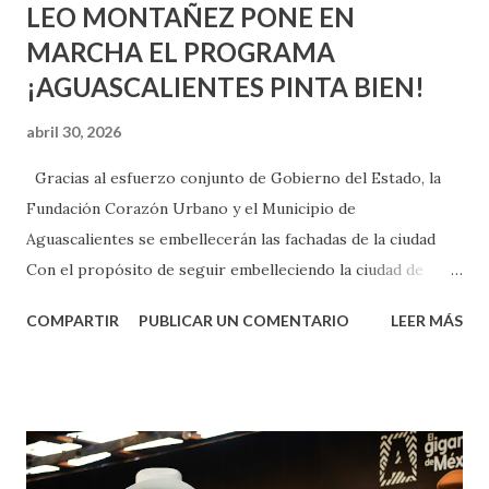
LEO MONTAÑEZ PONE EN
MARCHA EL PROGRAMA
¡AGUASCALIENTES PINTA BIEN!
abril 30, 2026
Gracias al esfuerzo conjunto de Gobierno del Estado, la
Fundación Corazón Urbano y el Municipio de
Aguascalientes se embellecerán las fachadas de la ciudad
Con el propósito de seguir embelleciendo la ciudad de
Aguascalientes, la mañana de este jueves, el presidente
COMPARTIR
PUBLICAR UN COMENTARIO
LEER MÁS
municipal, Leo Montañez dio inicio al programa
¡Aguascalientes Pinta Bien!, a través del cual se pintarán
fachadas en diversos puntos de la capital, gracias a la suma
de esfuerzos entre Gobierno del Estado, la Fundación
Corazón Urbano y el Municipio capital. Leo Montañez
informó que en este programa se usarán cerca de 90 mil