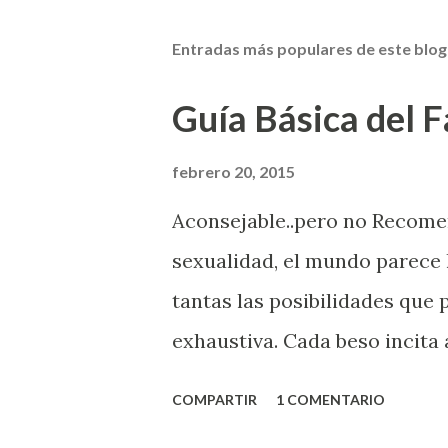
Entradas más populares de este blog
Guía Básica del Fa
febrero 20, 2015
Aconsejable..pero no Recom
sexualidad, el mundo parece 
tantas las posibilidades que
exhaustiva. Cada beso incita 
la suya estimula partes de t
COMPARTIR
1 COMENTARIO
problema es que se supone qu