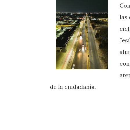
Con
las
cic
Jes
alu
con
ate
de la ciudadanía.