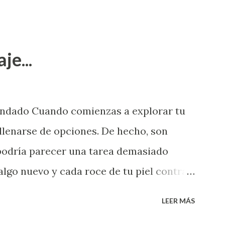
je...
endado Cuando comienzas a explorar tu
llenarse de opciones. De hecho, son
 podría parecer una tarea demasiado
algo nuevo y cada roce de tu piel contra
i que jamás hubieras imaginado. El
LEER MÁS
e deberías saber todo sobre el sexo