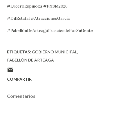
#LuceroEspinoza #FNSM2026
#DifEstatal #AtraccionesGarcía
#PabellónDeArteagaTrasciendePorSuGente
ETIQUETAS:
GOBIERNO MUNICIPAL
PABELLÓN DE ARTEAGA
COMPARTIR
Comentarios