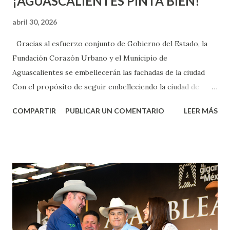
¡AGUASCALIENTES PINTA BIEN!
abril 30, 2026
Gracias al esfuerzo conjunto de Gobierno del Estado, la
Fundación Corazón Urbano y el Municipio de
Aguascalientes se embellecerán las fachadas de la ciudad
Con el propósito de seguir embelleciendo la ciudad de
Aguascalientes, la mañana de este jueves, el presidente
COMPARTIR
PUBLICAR UN COMENTARIO
LEER MÁS
municipal, Leo Montañez dio inicio al programa
¡Aguascalientes Pinta Bien!, a través del cual se pintarán
fachadas en diversos puntos de la capital, gracias a la suma
de esfuerzos entre Gobierno del Estado, la Fundación
Corazón Urbano y el Municipio capital. Leo Montañez
informó que en este programa se usarán cerca de 90 mil
metros cuadrados de pintura, para dar inicio en la calle
Nieto, entre Jesús F. Elizondo y la calle 22 de Octubre, con