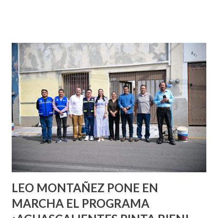
que se supone que deberías saber todo sobre el sexo
incluso antes de haberlo experimentado. Es como si la vida
esperara que estés lista para lo que sea cuando aún no
conoces ni la mitad de lo que deberías saber. Pero incluso
quienes ya han tenido relaciones sexuales no son expertos
o expertas en el tema. Siempre hay algo nuevo que
aprender y nuevas experiencias que conocer. Si eres una
chica y aún no has tenido relaciones sexuales, tal vez
pienses que el sexo será increíble y no puedas esperar para
experimentarlo, pero como cualquier persona con
experiencia te dirá, siempre es mejor cuando ambas partes
son suficientemen...
LEO MONTAÑEZ PONE EN
MARCHA EL PROGRAMA