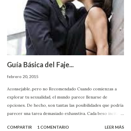
Guía Básica del Faje...
febrero 20, 2015
Aconsejable..pero no Recomendado Cuando comienzas a
explorar tu sexualidad, el mundo parece llenarse de
opciones. De hecho, son tantas las posibilidades que podría
parecer una tarea demasiado exhaustiva. Cada beso incita
algo nuevo y cada roce de tu piel contra la suya estimula
COMPARTIR
1 COMENTARIO
LEER MÁS
partes de ti que jamás hubieras imaginado. El problema es