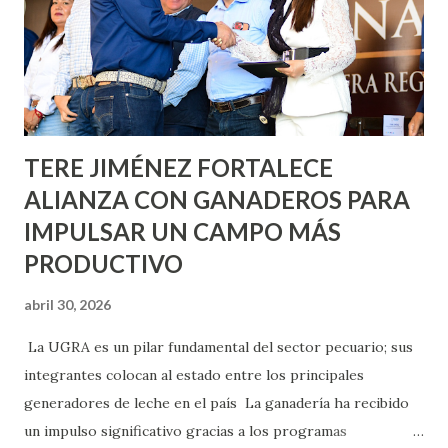
lo que se aplicará pintura en 66 casas. Posteriormente se
llevará este programa a Villas de Nuestra Señora de la
Asunción, Avenida Alameda y Decreto 27 de Septiembre, en
los edificios FOVISSSTE Ojo de Agua, en la comunidad
Norias de Paso Hondo y en los edificios de...
TERE JIMÉNEZ FORTALECE
ALIANZA CON GANADEROS PARA
IMPULSAR UN CAMPO MÁS
PRODUCTIVO
abril 30, 2026
La UGRA es un pilar fundamental del sector pecuario; sus
integrantes colocan al estado entre los principales
generadores de leche en el país La ganadería ha recibido
un impulso significativo gracias a los programas