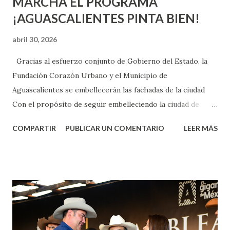
MARCHA EL PROGRAMA
¡AGUASCALIENTES PINTA BIEN!
abril 30, 2026
Gracias al esfuerzo conjunto de Gobierno del Estado, la
Fundación Corazón Urbano y el Municipio de
Aguascalientes se embellecerán las fachadas de la ciudad
Con el propósito de seguir embelleciendo la ciudad de
Aguascalientes, la mañana de este jueves, el presidente
COMPARTIR
PUBLICAR UN COMENTARIO
LEER MÁS
municipal, Leo Montañez dio inicio al programa
¡Aguascalientes Pinta Bien!, a través del cual se pintarán
fachadas en diversos puntos de la capital, gracias a la suma
de esfuerzos entre Gobierno del Estado, la Fundación
Corazón Urbano y el Municipio capital. Leo Montañez
informó que en este programa se usarán cerca de 90 mil
metros cuadrados de pintura, para dar inicio en la calle