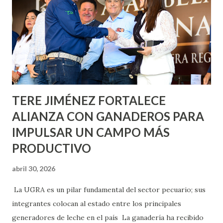
Nieto, entre Jesús F. Elizondo y la calle 22 de Octubre, con
lo que se aplicará pintura en 66 casas. Posteriormente se
llevará este programa a Villas de Nuestra Señora de la
Asunción, Avenida Alameda y Decreto 27 de Septiembre, en
los edificios FOVISSSTE Ojo de Agua, en la comunidad
Norias de Paso Hondo y en los edificios de...
TERE JIMÉNEZ FORTALECE
ALIANZA CON GANADEROS PARA
IMPULSAR UN CAMPO MÁS
PRODUCTIVO
abril 30, 2026
La UGRA es un pilar fundamental del sector pecuario; sus
integrantes colocan al estado entre los principales
generadores de leche en el país La ganadería ha recibido