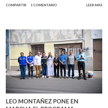
algo nuevo y cada roce de tu piel contra la suya estimula
COMPARTIR
1 COMENTARIO
LEER MÁS
partes de ti que jamás hubieras imaginado. El problema es
que se supone que deberías saber todo sobre el sexo
incluso antes de haberlo experimentado. Es como si la vida
esperara que estés lista para lo que sea cuando aún no
conoces ni la mitad de lo que deberías saber. Pero incluso
quienes ya han tenido relaciones sexuales no son expertos
o expertas en el tema. Siempre hay algo nuevo que
aprender y nuevas experiencias que conocer. Si eres una
chica y aún no has tenido relaciones sexuales, tal vez
pienses que el sexo será increíble y no puedas esperar para
experimentarlo, pero como cualquier persona con
experiencia te dirá, siempre es mejor cuando ambas partes
son suficientemen...
LEO MONTAÑEZ PONE EN